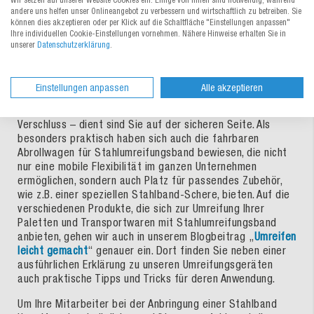
Wir setzen auf unserer Website Cookies ein. Einige von ihnen sind notwendig, während
andere uns helfen unser Onlineangebot zu verbessern und wirtschaftlich zu betreiben. Sie
passende Zubehör
können dies akzeptieren oder per Klick auf die Schaltfläche "Einstellungen anpassen"
Ihre individuellen Cookie-Einstellungen vornehmen. Nähere Hinweise erhalten Sie in
unserer
Datenschutzerklärung
.
Stahl-Umreifungsband sorgt für einen sicheren Schutz
Ihrer Waren, sollte bei der Anbringung aber einer
besonderen Vorsicht unterliegen. Mit einem
Einstellungen anpassen
Alle akzeptieren
Umreifungsgerät für Stahlband, das in einem Gerät als
Stahlbandspanner und zugleich zur Verkerbung – also dem
Verschluss – dient sind Sie auf der sicheren Seite. Als
besonders praktisch haben sich auch die fahrbaren
Abrollwagen für Stahlumreifungsband bewiesen, die nicht
nur eine mobile Flexibilität im ganzen Unternehmen
ermöglichen, sondern auch Platz für passendes Zubehör,
wie z.B. einer speziellen Stahlband-Schere, bieten. Auf die
verschiedenen Produkte, die sich zur Umreifung Ihrer
Paletten und Transportwaren mit Stahlumreifungsband
anbieten, gehen wir auch in unserem Blogbeitrag „
Umreifen
leicht gemacht
“ genauer ein. Dort finden Sie neben einer
ausführlichen Erklärung zu unseren Umreifungsgeräten
auch praktische Tipps und Tricks für deren Anwendung.
Um Ihre Mitarbeiter bei der Anbringung einer Stahlband