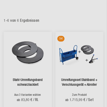
1
-
6
von
6
Ergebnissen
Set
Stahl-Umreifungsband
Umreifungsset Stahlband +
schwarzlackiert
Verschlussgerät + Abroller
Aus 3 Varianten wählen
Zum Produkt
83,80 €
/ Rl.
1.715,99 €
/ Set
ab
ab