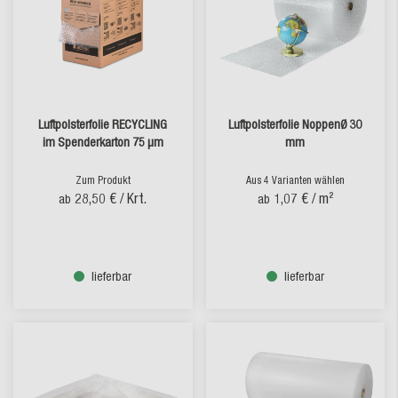
Luftpolsterfolie RECYCLING
Luftpolsterfolie NoppenØ 30
im Spenderkarton 75 µm
mm
Zum Produkt
Aus 4 Varianten wählen
28,50 €
/ Krt.
1,07 €
/ m²
ab
ab
lieferbar
lieferbar