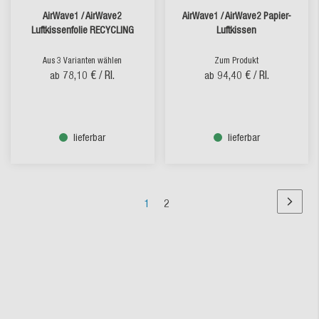
AirWave1 / AirWave2
AirWave1 / AirWave2 Papier-
Luftkissenfolie RECYCLING
Luftkissen
Aus 3 Varianten wählen
Zum Produkt
78,10 €
/ Rl.
94,40 €
/ Rl.
ab
ab
lieferbar
lieferbar
Seite
Sie
Seite
1
2
Seite
Nächst
lesen
Seite