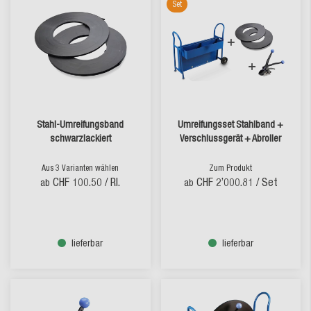
Set
Stahl-Umreifungsband
Umreifungsset Stahlband +
schwarzlackiert
Verschlussgerät + Abroller
Aus 3 Varianten wählen
Zum Produkt
CHF 100.50
/ Rl.
CHF 2’000.81
/ Set
ab
ab
lieferbar
lieferbar