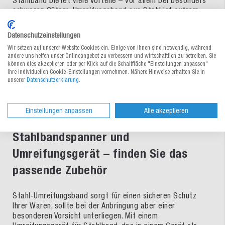
Stahlband bietet viele Vorteile – vor allem bei besonders
schweren Gütern. Umreifungsband aus Stahl ist extrem
reissfest, wetterfest, witterungsbeständig und – mit
entsprechender Lackierung – sogar korrosionsbeständig.
Datenschutzeinstellungen
Mit seiner hervorragenden Zugfestigkeit und sehr hohen
Wir setzen auf unserer Website Cookies ein. Einige von ihnen sind notwendig, während
Bruchlast garantiert es sicheren Schutz für Paletten und
andere uns helfen unser Onlineangebot zu verbessern und wirtschaftlich zu betreiben. Sie
grosse Versandwaren. Abgesehen von der
können dies akzeptieren oder per Klick auf die Schaltfläche "Einstellungen anpassen"
besonderen
Reissfestigkeit
zeichnet das Band auch eine
Ihre individuellen Cookie-Einstellungen vornehmen. Nähere Hinweise erhalten Sie in
sehr geringe Spannungsrelaxation aus. Stahl-
unserer
Datenschutzerklärung
.
Umreifungsband aus gewalztem Stahl bieten wir Ihnen in
unserem Shop in Form einer praktischen Scheibenwicklung.
Einstellungen anpassen
Alle akzeptieren
Stahlbandspanner und
Umreifungsgerät – finden Sie das
passende Zubehör
Stahl-Umreifungsband sorgt für einen sicheren Schutz
Ihrer Waren, sollte bei der Anbringung aber einer
besonderen Vorsicht unterliegen. Mit einem