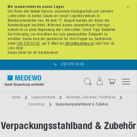
Wir modernisieren unser Lager
x
Um Ihnen den besten Service, maximale Verfügbarkeit und schnelle
Lieferzeiten zu bieten, bauen wir unser Logistikzentrum in
Meisterschwanden neu. Ab dem 17. August werden wir daher ein
Ausweichlager beziehen. Während dieses zweiwöchigen Umzugs
kommt es zu einer Anpassung der Lieferzeiten. Unser Tipp: Bestellen
Sie frühzeitig, um Ihre Ware bis zum gewünschten Zeitpunkt zu
erhalten. Gerne sind wir persönlich für Ihre Fragen da, telefonisch
unter
056 676 60 90
, per E-Mail an
office@medewo.ch
oder hier im
Live-Chat.
Vielen Dank für Ihr Verständnis!
056 676 60 90
Navigation umschal
Suche
Home
Lagersortiment
Stretchen, Umreifen, Palettieren
Umreifung
Verpackungsstahlband & Zubehör
Verpackungsstahlband & Zubehör