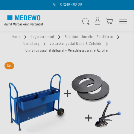
07249 480 00
Navigation umschal
Suche
Home
Lagersortiment
Stretchen, Umreifen, Palettieren
Umreifung
Verpackungsstahlband & Zubehör
Umreifungsset Stahlband + Verschlussgerät + Abroller
Set