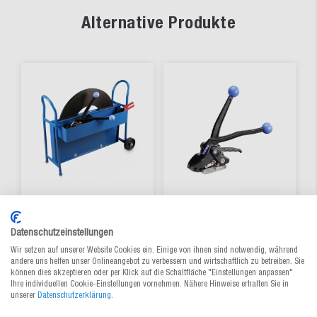
Alternative Produkte
Abrollwagen für
Stahlband-
Datenschutzeinstellungen
Stahlband
Umreifungsgerät OR-H
Wir setzen auf unserer Website Cookies ein. Einige von ihnen sind notwendig, während
47
andere uns helfen unser Onlineangebot zu verbessern und wirtschaftlich zu betreiben. Sie
können dies akzeptieren oder per Klick auf die Schaltfläche "Einstellungen anpassen"
Zum Produkt
Zum Produkt
Ihre individuellen Cookie-Einstellungen vornehmen. Nähere Hinweise erhalten Sie in
unserer
Datenschutzerklärung
.
332,00 €
/ St.
1.288,00 €
/ St.
ab
ab