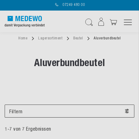
07249 480 00
Navigation umschal
Suche
Home
Lagersortiment
Beutel
Aluverbundbeutel
Aluverbundbeutel
Filtern
1
-
7
von
7
Ergebnissen