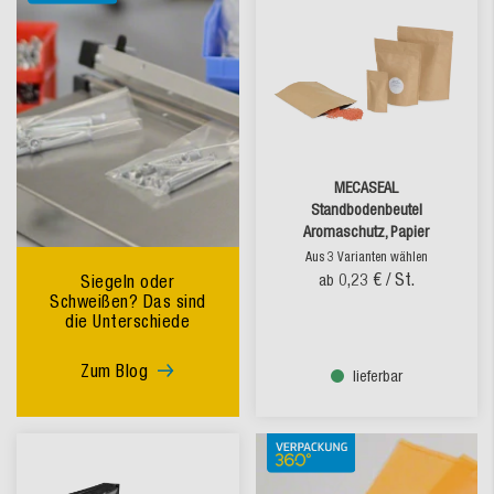
MECASEAL
Standbodenbeutel
Aromaschutz, Papier
Aus 3 Varianten wählen
0,23 €
/ St.
Siegeln oder
ab
Schweißen? Das sind
die Unterschiede
Zum Blog
lieferbar