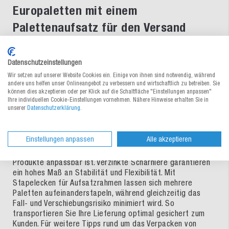
Europaletten mit einem
Palettenaufsatz für den Versand
vorbereiten
Datenschutzeinstellungen
Nicht immer sind Kartonagen oder Gitterboxen eine
Wir setzen auf unserer Website Cookies ein. Einige von ihnen sind notwendig, während
adäquate Möglichkeit, um Kleinteile und besonders
andere uns helfen unser Onlineangebot zu verbessern und wirtschaftlich zu betreiben. Sie
schwere Güter für den Versand auf einer Palette zu
können dies akzeptieren oder per Klick auf die Schaltfläche "Einstellungen anpassen"
Ihre individuellen Cookie-Einstellungen vornehmen. Nähere Hinweise erhalten Sie in
sichern. Setzen Sie stattdessen auf Stapelrahmen aus
unserer
Datenschutzerklärung
.
hochwertigem Holz, die sich einfach, schnell und ohne
Werkzeug auf allen Paletten im Euro-Maß anbringen
lassen. Die faltbar und klappbar designten Bretter können
Einstellungen anpassen
Alle akzeptieren
Sie stapeln und dadurch den Palettenaufsatzrahmen aus
Holz in seiner Nutzhöhe variieren, sodass er ideal an Ihre
Produkte anpassbar ist. Verzinkte Scharniere garantieren
ein hohes Maß an Stabilität und Flexibilität. Mit
Stapelecken für Aufsatzrahmen lassen sich mehrere
Paletten aufeinanderstapeln, während gleichzeitig das
Fall- und Verschiebungsrisiko minimiert wird. So
transportieren Sie Ihre Lieferung optimal gesichert zum
Kunden. Für weitere Tipps rund um das Verpacken von