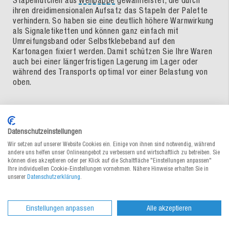
ihren dreidimensionalen Aufsatz das Stapeln der Palette
verhindern. So haben sie eine deutlich höhere Warnwirkung
als Signaletiketten und können ganz einfach mit
Umreifungsband oder Selbstklebeband auf den
Kartonagen fixiert werden. Damit schützen Sie Ihre Waren
auch bei einer längerfristigen Lagerung im Lager oder
während des Transports optimal vor einer Belastung von
oben.
TILTWATCH Kippindikator –
Datenschutzeinstellungen
überprüfen Sie den sicheren Versand
Wir setzen auf unserer Website Cookies ein. Einige von ihnen sind notwendig, während
Ihrer Waren
andere uns helfen unser Onlineangebot zu verbessern und wirtschaftlich zu betreiben. Sie
können dies akzeptieren oder per Klick auf die Schaltfläche "Einstellungen anpassen"
Ihre individuellen Cookie-Einstellungen vornehmen. Nähere Hinweise erhalten Sie in
unserer
Datenschutzerklärung
.
Es gibt viele Produkte, bei denen eine aufrechte Lieferung
und Lagerung wichtig ist, um einen einwandfreien Zustand
garantieren zu können – beispielsweise Kühlschränke,
Einstellungen anpassen
Alle akzeptieren
Kompressoren, medizinische Geräte und viele mehr. Eine
unsachgemäße Behandlung der Palettenladung kann