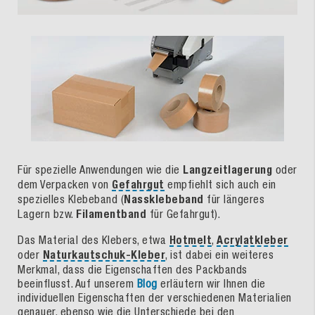
Für spezielle Anwendungen wie die
Langzeitlagerung
oder
dem Verpacken von
Gefahrgut
empfiehlt sich auch ein
spezielles Klebeband (
Nassklebeband
für längeres
Lagern bzw.
Filamentband
für Gefahrgut).
Das Material des Klebers, etwa
Hotmelt
,
Acrylatkleber
oder
Naturkautschuk-Kleber
, ist dabei ein weiteres
Merkmal, dass die Eigenschaften des Packbands
beeinflusst. Auf unserem
Blog
erläutern wir Ihnen die
individuellen Eigenschaften der verschiedenen Materialien
genauer, ebenso wie die Unterschiede bei den