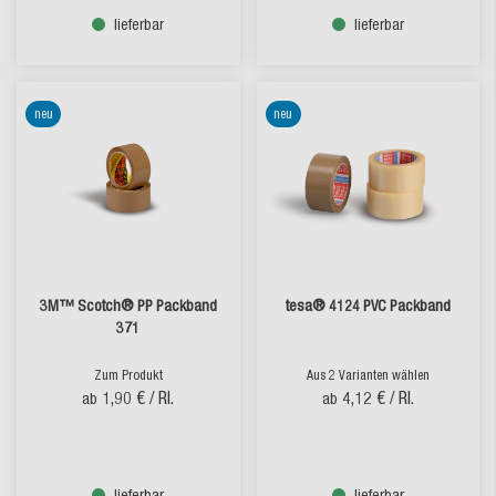
lieferbar
lieferbar
neu
neu
3M™ Scotch® PP Packband
tesa® 4124 PVC Packband
371
Zum Produkt
Aus 2 Varianten wählen
1,90 €
/ Rl.
4,12 €
/ Rl.
ab
ab
lieferbar
lieferbar