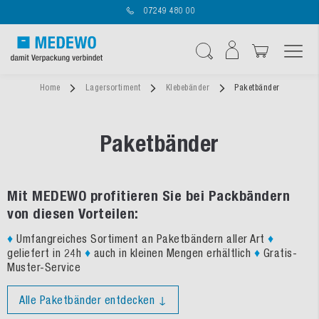
07249 480 00
Navigation umschal
Suche
Home
Lagersortiment
Klebebänder
Paketbänder
Paketbänder
Mit MEDEWO profitieren Sie bei Packbändern
von diesen Vorteilen:
♦
Umfangreiches Sortiment an Paketbändern aller Art
♦
geliefert in 24h
♦
auch in kleinen Mengen erhältlich
♦
Gratis-
Muster-Service
Alle Paketbänder entdecken ↓