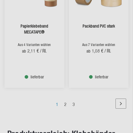
Papierklebeband
Packband PVC stark
MECATAPE®
Aus 4 Varianten wählen
Aus 7 Varianten wählen
2,11 €
/ Rl.
1,08 €
/ Rl.
ab
ab
lieferbar
lieferbar
Seite
Sie
Seite
Seite
1
2
3
Seite
Nächst
lesen
Seite