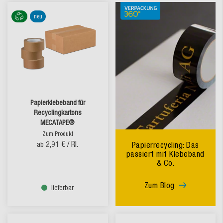
neu
Papierklebeband für
Recyclingkartons
MECATAPE®
Zum Produkt
2,91 €
/ Rl.
ab
Papierrecycling: Das
passiert mit Klebeband
& Co.
Zum Blog
lieferbar