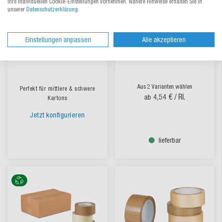
Ihre individuellen Cookie-Einstellungen vornehmen. Nähere Hinweise erhalten Sie in
unserer
Datenschutzerklärung
.
Einstellungen anpassen
Alle akzeptieren
PVC Klebeband bedruckt
Packband PVC extra stark
Aus 2 Varianten wählen
Perfekt für mittlere & schwere
4,54 €
/ Rl.
ab
Kartons
Jetzt konfigurieren
lieferbar