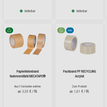
lieferbar
lieferbar
neu
Papierklebeband
Packband PP RECYCLING
fadenverstärkt MECATAPE®
Acrylat
Aus 3 Varianten wählen
Zum Produkt
3,55 €
/ Rl.
1,61 €
/ Rl.
ab
ab