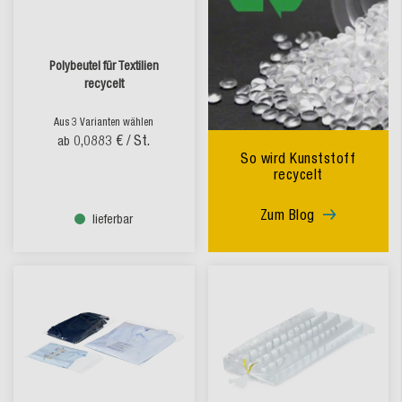
Polybeutel für Textilien
recycelt
Aus 3 Varianten wählen
0,0883 €
/ St.
ab
So wird Kunststoff
recycelt
Zum Blog
lieferbar