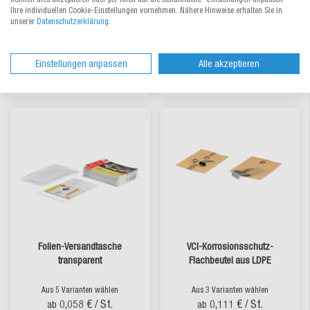
0,0244 €
/ St.
0,0652 €
/ St.
Ihre individuellen Cookie-Einstellungen vornehmen. Nähere Hinweise erhalten Sie in
ab
ab
unserer
Datenschutzerklärung
.
Einstellungen anpassen
Alle akzeptieren
lieferbar
lieferbar
Folien-Versandtasche
VCI-Korrosionsschutz-
transparent
Flachbeutel aus LDPE
Aus 5 Varianten wählen
Aus 3 Varianten wählen
0,058 €
/ St.
0,111 €
/ St.
ab
ab