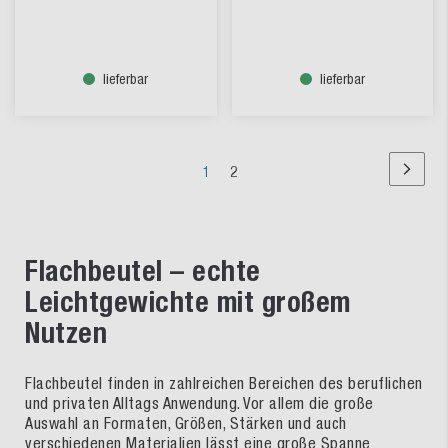
lieferbar
lieferbar
Seite
Sie
Seite
1
2
Seite
Nächst
lesen
Seite
Flachbeutel – echte
Leichtgewichte mit großem
Nutzen
Flachbeutel finden in zahlreichen Bereichen des beruflichen
und privaten Alltags Anwendung. Vor allem die große
Auswahl an Formaten, Größen, Stärken und auch
verschiedenen Materialien lässt eine große Spanne