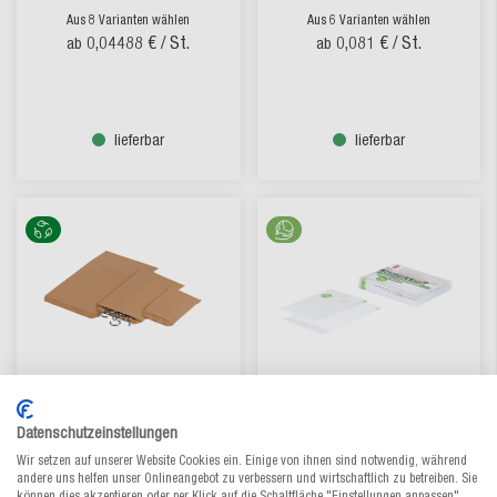
Aus 8 Varianten wählen
Aus 6 Varianten wählen
0,04488 €
/ St.
0,081 €
/ St.
ab
ab
lieferbar
lieferbar
Flachbeutel aus Kraftpapier
Folien-Versandtasche
Datenschutzeinstellungen
transparent recycelt
Wir setzen auf unserer Website Cookies ein. Einige von ihnen sind notwendig, während
andere uns helfen unser Onlineangebot zu verbessern und wirtschaftlich zu betreiben. Sie
Aus 5 Varianten wählen
Aus 3 Varianten wählen
können dies akzeptieren oder per Klick auf die Schaltfläche "Einstellungen anpassen"