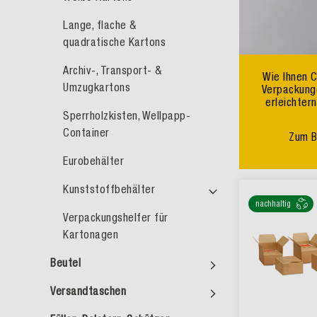
Lange, flache &
quadratische Kartons
Archiv-, Transport- &
Wie Ihnen 
Umzugkartons
Verpackunge
erleichter
Sperrholzkisten, Wellpapp-
Container
Zum B
Eurobehälter
Kunststoffbehälter
nachhaltig
Verpackungshelfer für
Kartonagen
Beutel
Versandtaschen