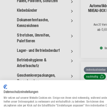
Füllen, Polstern, Schützen
Automatikb
Klebebänder
NIVEAU-BOX 
Dokumententasche,
Aus 20 Var
Kennzeichnen
0,6
ab
Stretchen, Umreifen,
Palettieren
l
Lager- und Betriebsbedarf
Betriebshygiene &
Arbeitsschutz
individualisierbar
Geschenkverpackungen,
nachhaltig
Tragetaschen
Lebensmittelverpackungen
Datenschutzeinstellungen
Wir setzen auf unserer Website Cookies ein. Einige von ihnen sind notwendig, während ande
Themenshops
helfen unser Onlineangebot zu verbessern und wirtschaftlich zu betreiben. Sie können dies
akzeptieren oder per Klick auf die Schaltfläche "Einstellungen anpassen" Ihre individuellen 