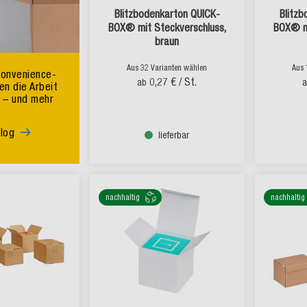
Blitzbodenkarton QUICK-
Blitz
BOX® mit Steckverschluss,
BOX® mi
braun
Aus 32 Varianten wählen
Aus 
Convenience-
0,27 €
/ St.
ab
n die Arbeit
n – und mehr
log
lieferbar
nachhaltig
nachhaltig