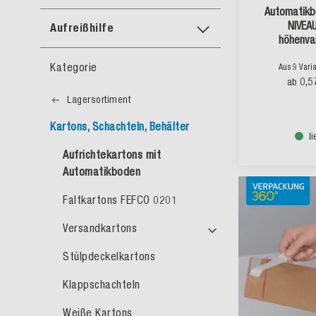
Automatikb
NIVEA
Aufreißhilfe
höhenvar
Selbstkleb
Kategorie
Aus 9 Vari
0,5
ab
Lagersortiment
Kartons, Schachteln, Behälter
l
Aufrichtekartons mit
Automatikboden
Faltkartons FEFCO 0201
Versandkartons
Stülpdeckelkartons
Klappschachteln
Weiße Kartons