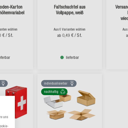
oden-Karton
Faltschachtel aus
Versa
höhenvariabel
Vollpappe, weiß
wie
ianten wählen
Aus 6 Varianten wählen
Aus
0 €
/ St.
0,49 €
/ St.
ab
ieferbar
lieferbar
individualisierbar
nachhaltig
re uns
Cookie-