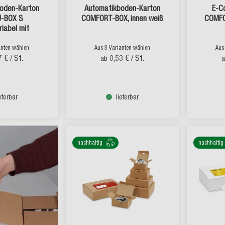
oden-Karton
Automatikboden-Karton
E-C
U-BOX S
COMFORT-BOX, innen weiß
COMFO
iabel mit
everschluss
anten wählen
Aus 3 Varianten wählen
Aus
7 €
/ St.
0,53 €
/ St.
ab
ieferbar
lieferbar
nachhaltig
nachhaltig