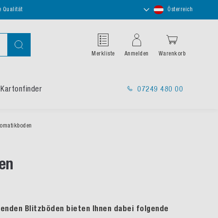
Store
e Qualität
Österreich
auswählen
Suche
Merkliste
Anmelden
Warenkorb
Kartonfinder
07249 480 00
tomatikboden
en
penden Blitzböden bieten Ihnen dabei folgende