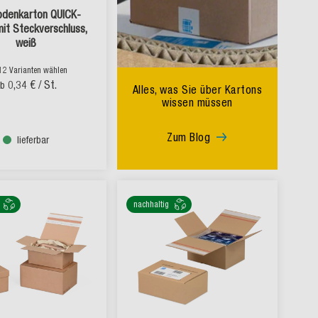
bodenkarton QUICK-
t Steckverschluss,
weiß
12 Varianten wählen
0,34 €
/ St.
ab
Alles, was Sie über Kartons
wissen müssen
Zum Blog
lieferbar
nachhaltig