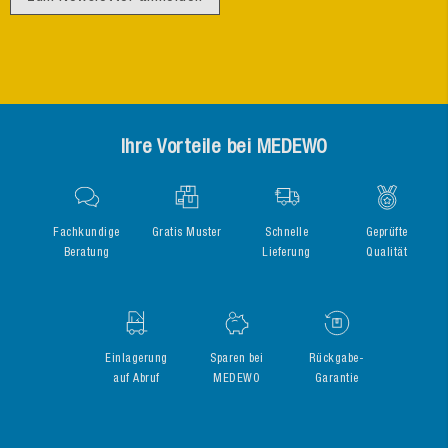
Ihre Vorteile bei MEDEWO
Fachkundige
Gratis Muster
Schnelle
Geprüfte
Beratung
Lieferung
Qualität
Einlagerung
Sparen bei
Rückgabe-
auf Abruf
MEDEWO
Garantie