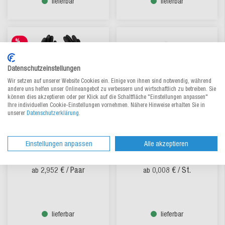
lieferbar
lieferbar
%
SALE
Datenschutzeinstellungen
Wir setzen auf unserer Website Cookies ein. Einige von ihnen sind notwendig, während
andere uns helfen unser Onlineangebot zu verbessern und wirtschaftlich zu betreiben. Sie
können dies akzeptieren oder per Klick auf die Schaltfläche "Einstellungen anpassen"
Ihre individuellen Cookie-Einstellungen vornehmen. Nähere Hinweise erhalten Sie in
unserer
Datenschutzerklärung
.
THOR Thermo-
HDPE-Handschuhe geblockt,
Arbeitshandschuhe WINTER
transparent
Einstellungen anpassen
Alle akzeptieren
Zum Produkt
Zum Produkt
2,952 €
/ Paar
0,008 €
/ St.
ab
ab
lieferbar
lieferbar