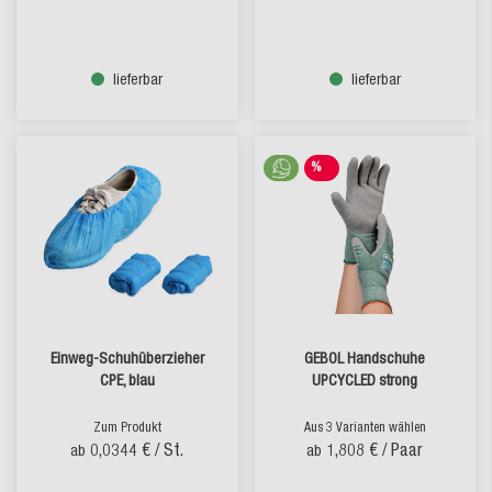
lieferbar
lieferbar
%
SALE
Einweg-Schuhüberzieher
GEBOL Handschuhe
CPE, blau
UPCYCLED strong
Zum Produkt
Aus 3 Varianten wählen
0,0344 €
/ St.
1,808 €
/ Paar
ab
ab