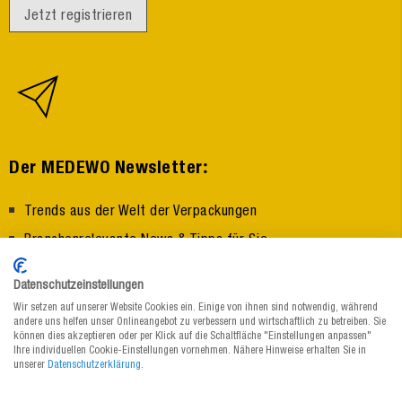
Jetzt registrieren
:
Der MEDEWO Newsletter
Trends aus der Welt der Verpackungen
Branchenrelevante News & Tipps für Sie
Erfahren Sie zuerst von Neuheiten und Aktionen
Datenschutzeinstellungen
Wir setzen auf unserer Website Cookies ein. Einige von ihnen sind notwendig, während
Zum Newsletter anmelden
andere uns helfen unser Onlineangebot zu verbessern und wirtschaftlich zu betreiben. Sie
können dies akzeptieren oder per Klick auf die Schaltfläche "Einstellungen anpassen"
Ihre individuellen Cookie-Einstellungen vornehmen. Nähere Hinweise erhalten Sie in
unserer
Datenschutzerklärung
.