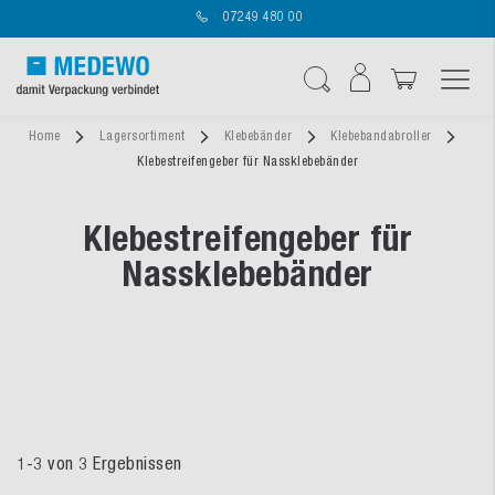
07249 480 00
Navigation umschal
Suche
Home
Lagersortiment
Klebebänder
Klebebandabroller
Klebestreifengeber für Nassklebebänder
Klebestreifengeber für
Nassklebebänder
1
-
3
von
3
Ergebnissen