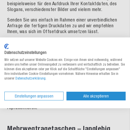
beispielsweise für den Aufdruck Ihrer Kontaktdaten, des
Slogans, verschiedenster Bilder und vielem mehr.
Senden Sie uns einfach im Rahmen einer unverbindlichen
Anfrage die fertigen Druckdaten zu und wir empfehlen
Ihnen, was sich im Offsetdruck umsetzen lässt.
Übrigens: Unsere Papiertüten mit individuellem Druck sind
Datenschutzeinstellungen
besonders umweltfreundlich, da sie aus nachwachsenden
Wir setzen auf unserer Website Cookies ein. Einige von ihnen sind notwendig, während
Rohstoffen gefertigt sind.
andere uns helfen unser Onlineangebot zu verbessern und wirtschaftlich zu betreiben. Sie
können dies akzeptieren oder per Klick auf die Schaltfläche "Einstellungen anpassen"
Steigern Sie Ihre Bekanntheit und gewinnen Sie bei Events
Ihre individuellen Cookie-Einstellungen vornehmen. Nähere Hinweise erhalten Sie in
oder dem nächsten Messebesuch das Interesse von
unserer
Datenschutzerklärung
.
potentiellen Neukunden und Partnern – in Form von
individuell bedruckten Messetaschen, die zusätzlich mit
Prospekten oder Katalogen bestückt werden können und
Einstellungen anpassen
Alle akzeptieren
Ihr Unternehmen und die Werbebotschaft umfangreich
repräsentieren.
Mehrwegtragetaschen – langlebig