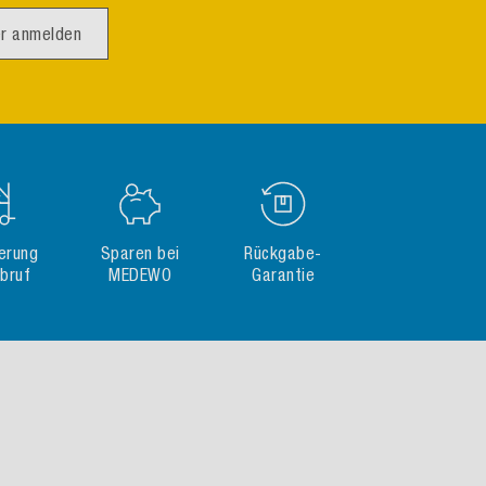
r anmelden
gerung
Sparen bei
Rückgabe-
Abruf
MEDEWO
Garantie