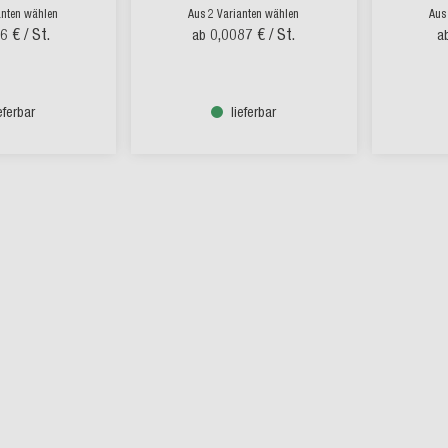
anten wählen
Aus 2 Varianten wählen
Aus
16 €
/ St.
0,0087 €
/ St.
ab
a
ieferbar
lieferbar