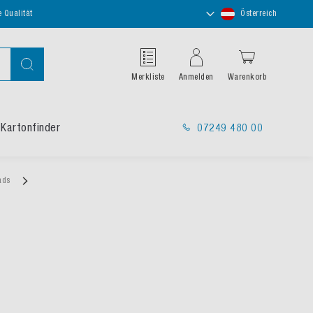
Store
e Qualität
Österreich
auswählen
Suche
Merkliste
Anmelden
Warenkorb
Kartonfinder
07249 480 00
pads