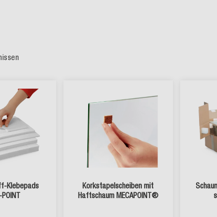
nissen
f-Klebepads
Korkstapelscheiben mit
Schaum
-POINT
Haftschaum MECAPOINT®
s