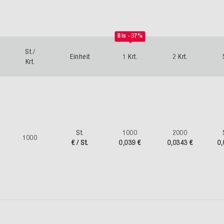
Bis -37%
St./
Einheit
1 Krt.
2 Krt.
Krt.
St.
1000
2000
1000
€ / St.
0,039 €
0,0343 €
0,