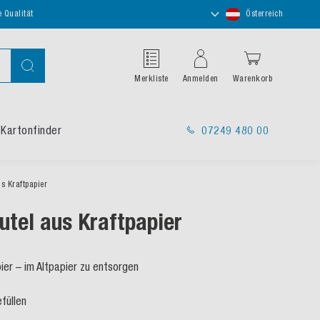
Store
e Qualität
Österreich
auswählen
Suche
Merkliste
Anmelden
Warenkorb
Kartonfinder
07249 480 00
s Kraftpapier
utel aus Kraftpapier
ier – im Altpapier zu entsorgen
t
füllen