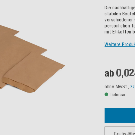
Die nachhaltig
stabilen Beutel
verschiedener G
persönlichen T
mit Etiketten 
Weitere Produ
0,02
ab
ohne MwSt.,
zz
lieferbar
Gratis-Mu