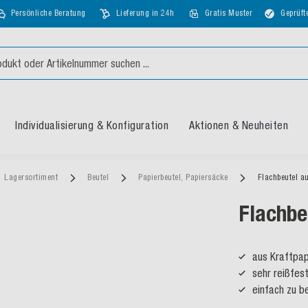
Persönliche Beratung
Lieferung in 24h
Gratis Muster
Geprüft
Individualisierung & Konfiguration
Aktionen & Neuheiten
Lagersortiment
Beutel
Papierbeutel, Papiersäcke
Flachbeutel au
Flachbe
aus Kraftpap
sehr reißfes
einfach zu be