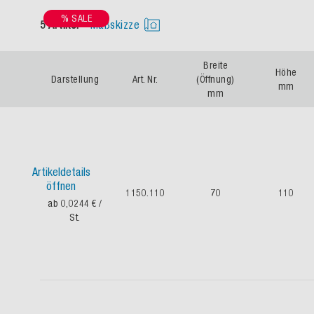
% SALE
5 Artikel
Maßskizze
Breite
Höhe
Darstellung
Art. Nr.
(Öffnung)
mm
mm
Artikeldetails
öffnen
1150.110
70
110
ab 0,0244 €
/
St.