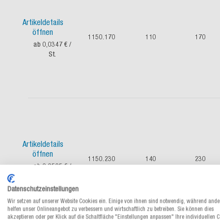
Artikeldetails
öffnen
1150.170
110
170
ab 0,0347 €
/
St.
Artikeldetails
öffnen
1150.230
140
230
ab 0,0505 €
/
St.
Datenschutzeinstellungen
Wir setzen auf unserer Website Cookies ein. Einige von ihnen sind notwendig, während ande
helfen unser Onlineangebot zu verbessern und wirtschaftlich zu betreiben. Sie können dies
akzeptieren oder per Klick auf die Schaltfläche "Einstellungen anpassen" Ihre individuellen 