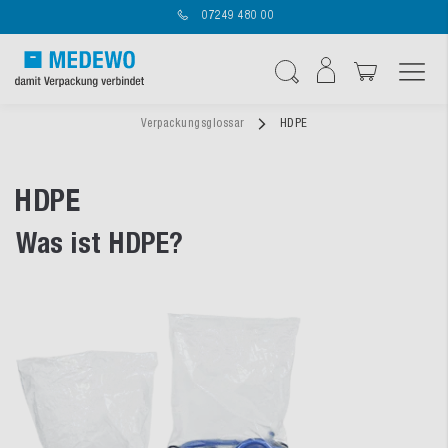
07249 480 00
Navigation umschal
Suche
Verpackungsglossar
HDPE
HDPE
Was ist HDPE?