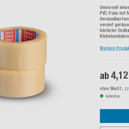
Universell ein
PVC-Folie mit 
Versandkartons
vereint geräus
höchster Endha
Klebebandabrol
Weitere Produ
4,12
ab
ohne MwSt.,
zz
lieferbar