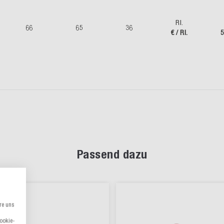
Rl.
66
65
36
€ / Rl.
5
Passend dazu
re uns
Cookie-