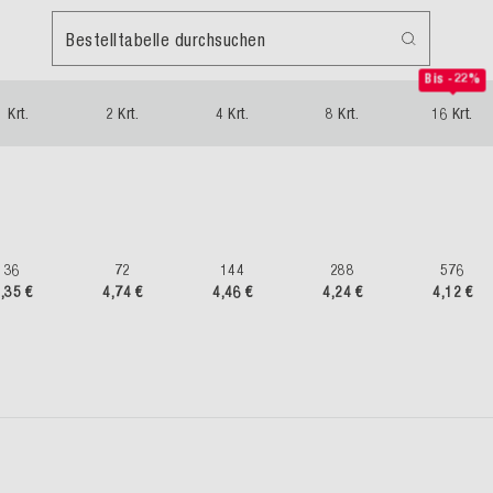
Bestelltabelle durchsuchen
Bis -22%
1 Krt.
2 Krt.
4 Krt.
8 Krt.
16 Krt.
36
72
144
288
576
,35 €
4,74 €
4,46 €
4,24 €
4,12 €