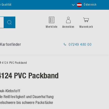
Store
e Qualität
Österreich
auswählen
Suche
Merkliste
Anmelden
Warenkorb
Kartonfinder
07249 480 00
® 4124 PVC Packband
4124 PVC Packband
huk-Klebstoff
e Reißfestigkeit und Dauerhaftung
ttelschwere bis schwere Packstücke