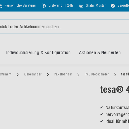
Persönliche Beratung
Lieferung in 24h
Gratis Muster
Geprüft
Individualisierung & Konfiguration
Aktionen & Neuheiten
ortiment
Klebebänder
Paketbänder
PVC Klebebänder
tesa
tesa® 
Naturkautsc
hervorragend
ideal für mi