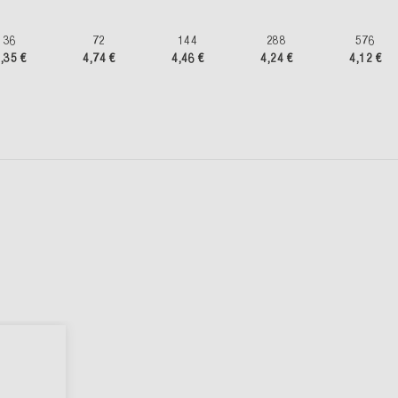
36
72
144
288
576
,35 €
4,74 €
4,46 €
4,24 €
4,12 €