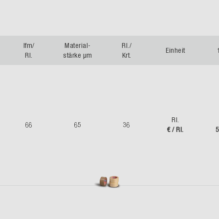
lfm/
Material-
Rl./
Einheit
Rl.
stärke µm
Krt.
Rl.
66
65
36
€ / Rl.
5