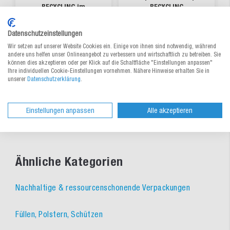
RECYCLING im
RECYCLING
Spenderkarton
Datenschutzeinstellungen
Zum Produkt
Aus 3 Varianten wählen
33,50 €
/ Krt.
0,42 €
/ m²
Wir setzen auf unserer Website Cookies ein. Einige von ihnen sind notwendig, während
ab
ab
andere uns helfen unser Onlineangebot zu verbessern und wirtschaftlich zu betreiben. Sie
können dies akzeptieren oder per Klick auf die Schaltfläche "Einstellungen anpassen"
Ihre individuellen Cookie-Einstellungen vornehmen. Nähere Hinweise erhalten Sie in
lieferbar
lieferbar
unserer
Datenschutzerklärung
.
Einstellungen anpassen
Alle akzeptieren
Ähnliche Kategorien
Nachhaltige & ressourcenschonende Verpackungen
Füllen, Polstern, Schützen