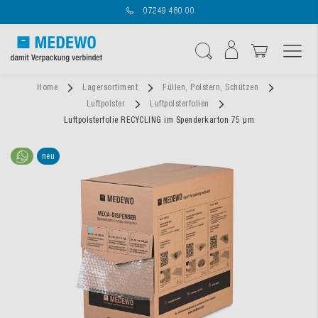
07249 480 00
Navigation umschal
Suche
Home
Lagersortiment
Füllen, Polstern, Schützen
Luftpolster
Luftpolsterfolien
Luftpolsterfolie RECYCLING im Spenderkarton 75 µm
neu