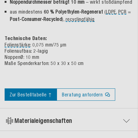
Noppendurchmesser beträgt 10 mm
– wirkt stoßdämpfend
aus mindestens
60 % Polyethylen-Regenerat
(
LDPE
,
PCR
=
Post-Consumer-Recycled
),
recyclingfähig
Technische Daten:
Folienstärke
: 0,075 mm/75 µm
Folienaufbau: 2-lagig
NoppenØ: 10 mm
Maße Spenderkarton: 50 x 30 x 50 cm
Zur Bestelltabelle ↑
Beratung anfordern
Materialeigenschaften