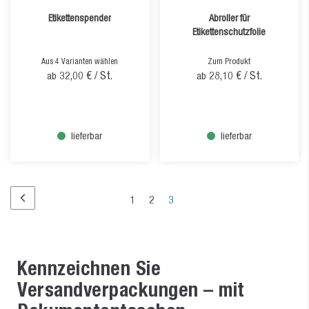
Etikettenspender
Abroller für
Etikettenschutzfolie
Aus 4 Varianten wählen
Zum Produkt
32,00 €
/ St.
28,10 €
/ St.
ab
ab
lieferbar
lieferbar
Seite
Seite
Seite
Sie
1
2
3
Seite
Vorherige
lesen
Seite
Kennzeichnen Sie
Versandverpackungen – mit