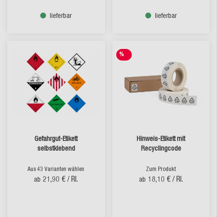
lieferbar
lieferbar
%
SALE
Gefahrgut-Etikett
Hinweis-Etikett mit
selbstklebend
Recyclingcode
Aus 43 Varianten wählen
Zum Produkt
21,90 €
/ Rl.
18,10 €
/ Rl.
ab
ab