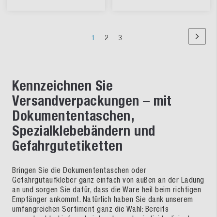
Seite
Sie
Seite
Seite
1
2
3
Seite
Nächst
lesen
Seite
Kennzeichnen Sie
Versandverpackungen – mit
Dokumententaschen,
Spezialklebebändern und
Gefahrgutetiketten
Bringen Sie die Dokumententaschen oder
Gefahrgutaufkleber ganz einfach von außen an der Ladung
an und sorgen Sie dafür, dass die Ware heil beim richtigen
Empfänger ankommt. Natürlich haben Sie dank unserem
umfangreichen Sortiment ganz die Wahl: Bereits