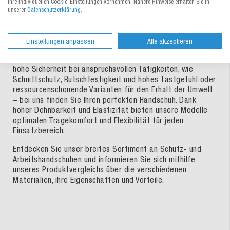
Jetzt Produktvergleich ansehen
Ihre individuellen Cookie-Einstellungen vornehmen. Nähere Hinweise erhalten Sie in
unserer
Datenschutzerklärung
.
Mit den richtigen Handschuhen lassen sich
unterschiedlichste Aufgaben und Arbeiten sicher und
Einstellungen anpassen
Alle akzeptieren
effizient bewältigen. So vielfältig wie die Einsatzgebiete
sind auch die Anforderungen an den Schutz der Hände. Ob
hohe Sicherheit bei anspruchsvollen Tätigkeiten, wie
Schnittschutz, Rutschfestigkeit und hohes Tastgefühl oder
ressourcenschonende Varianten für den Erhalt der Umwelt
– bei uns finden Sie Ihren perfekten Handschuh. Dank
hoher Dehnbarkeit und Elastizität bieten unsere Modelle
optimalen Tragekomfort und Flexibilität für jeden
Einsatzbereich.
Entdecken Sie unser breites Sortiment an Schutz- und
Arbeitshandschuhen und informieren Sie sich mithilfe
unseres Produktvergleichs über die verschiedenen
Materialien, ihre Eigenschaften und Vorteile.