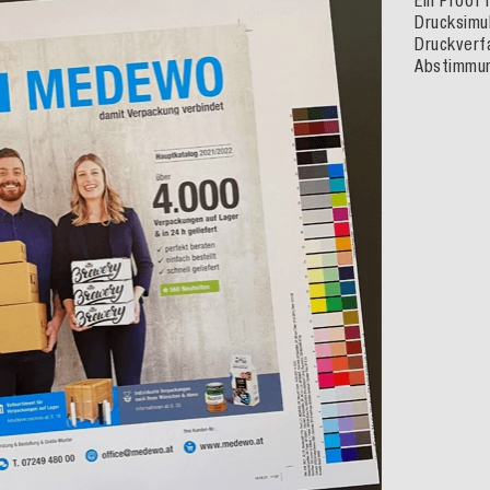
Ein Proof 
Drucksimul
Druckverfa
Abstimmun