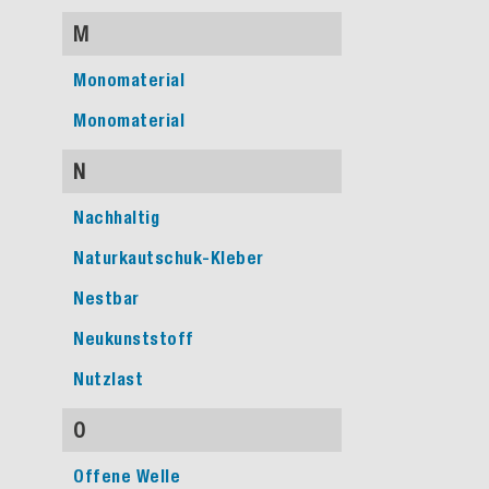
M
Monomaterial
Monomaterial
N
Nachhaltig
Naturkautschuk-Kleber
Nestbar
Neukunststoff
Nutzlast
O
Offene Welle