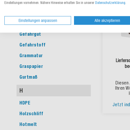
Einstellungen vornehmen. Nähere Hinweise erhalten Sie in unserer
Datenschutzerklärung
.
G
Einstellungen anpassen
Alle akzeptieren
Gefache
Gefahrgut
Gefahrstoff
Grammatur
Liefers
Graspapier
be
Gurtmaß
Diesen 
Ihren W
H
HDPE
Jetzt ind
Holzschliff
Hotmelt