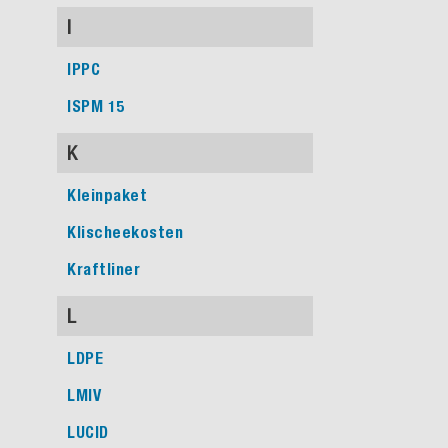
I
IPPC
ISPM 15
K
Kleinpaket
Klischeekosten
Kraftliner
L
LDPE
LMIV
LUCID