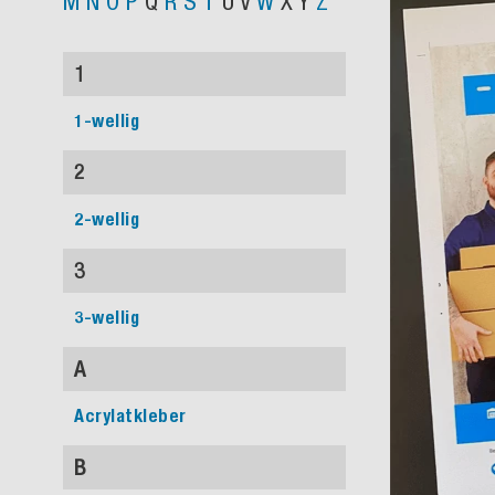
M
N
O
P
Q
R
S
T
U
V
W
X
Y
Z
1
1-wellig
2
2-wellig
3
3-wellig
A
Acrylatkleber
B