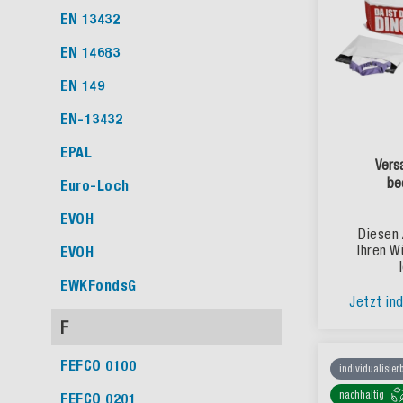
EN 13432
EN 14683
EN 149
EN-13432
EPAL
Vers
be
Euro-Loch
EVOH
Diesen 
Ihren W
EVOH
EWKFondsG
Jetzt ind
F
FEFCO 0100
individualisier
nachhaltig
FEFCO 0201