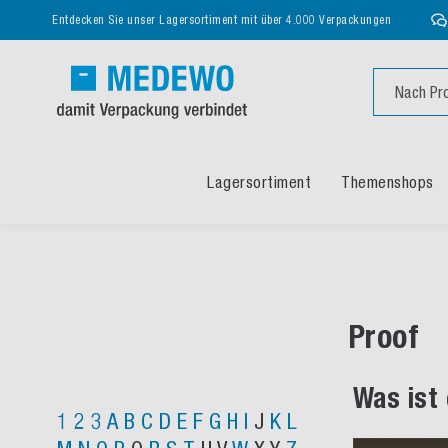
Entdecken Sie unser Lagersortiment mit über 4.000 Verpackungen
Suche
Lagersortiment
Themenshops
Proof
Was ist
1
2
3
A
B
C
D
E
F
G
H
I
J
K
L