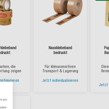
rklebeband
Nassklebeband
Pap
edruckt
bedruckt
Ba
arken, die
Für klimasensitiven
Dies
rtung zeigen
Transport & Lagerung
Ihre
onfigurieren
Jetzt individualisieren
Jetzt 
re uns
bar
Cookie-