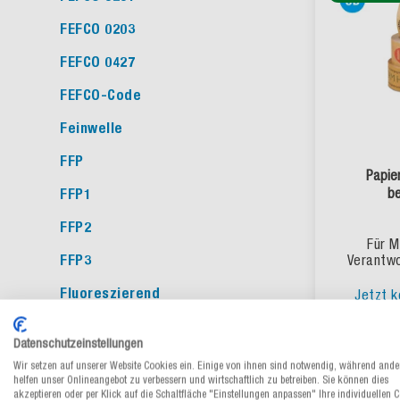
FEFCO 0203
FEFCO 0427
FEFCO-Code
Feinwelle
FFP
Papie
b
FFP1
FFP2
Für M
Verantwo
FFP3
Fluoreszierend
Jetzt k
Folienstärke
Datenschutzeinstellungen
Frischfasern
Wir setzen auf unserer Website Cookies ein. Einige von ihnen sind notwendig, während ande
individualisier
helfen unser Onlineangebot zu verbessern und wirtschaftlich zu betreiben. Sie können dies
FSC®
akzeptieren oder per Klick auf die Schaltfläche "Einstellungen anpassen" Ihre individuellen 