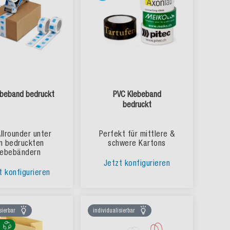
ebeband bedruckt
PVC Klebeband
bedruckt
llrounder unter
Perfekt für mittlere &
n bedruckten
schwere Kartons
lebebändern
Jetzt konfigurieren
t konfigurieren
sierbar
individualisierbar