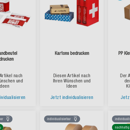
andbeutel
Kartons bedrucken
PP Kl
drucken
Artikel nach
Diesen Artikel nach
Der A
ünschen und
Ihren Wünschen und
de
Ideen
Ideen
K
ividualisieren
Jetzt individualisieren
Jetz
bar
individualisierbar
individuali
nachhaltig