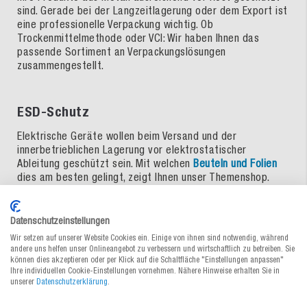
sind. Gerade bei der Langzeitlagerung oder dem Export ist
eine professionelle Verpackung wichtig. Ob
Trockenmittelmethode oder VCI: Wir haben Ihnen das
passende Sortiment an Verpackungslösungen
zusammengestellt.
ESD-Schutz
Elektrische Geräte wollen beim Versand und der
innerbetrieblichen Lagerung vor elektrostatischer
Ableitung geschützt sein. Mit welchen
Beuteln und Folien
dies am besten gelingt, zeigt Ihnen unser Themenshop.
Gefahrgutverpackungen
Datenschutzeinstellungen
Wir setzen auf unserer Website Cookies ein. Einige von ihnen sind notwendig, während
Wer Gefahrgut transportiert, für den ist Sicherheit das
andere uns helfen unser Onlineangebot zu verbessern und wirtschaftlich zu betreiben. Sie
oberste Gebot.
Die richtige Verpackung
ist dabei ein
können dies akzeptieren oder per Klick auf die Schaltfläche "Einstellungen anpassen"
Ihre individuellen Cookie-Einstellungen vornehmen. Nähere Hinweise erhalten Sie in
wichtiger Bestandteil in der Handhabung der gefährlichen
unserer
Datenschutzerklärung
.
Güter. Unser Themenshop zeigt Ihnen, welche Kartons,
Kisten und Etiketten wir Ihnen dafür bieten.