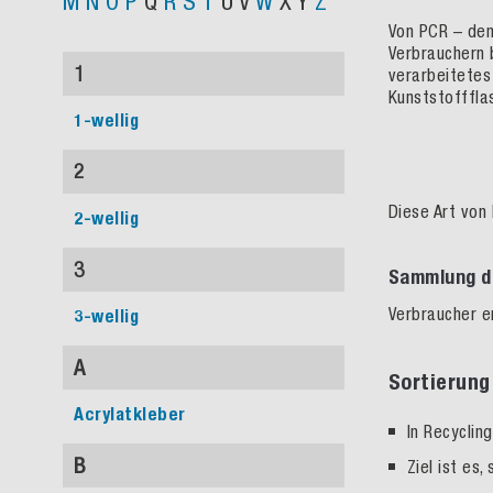
M
N
O
P
Q
R
S
T
U
V
W
X
Y
Z
Von PCR – dem
Verbraucher
n
1
verarbeitetes
Kunststoff
f
la
1-wellig
2
Diese Art von
2-wellig
3
Sammlung d
Verbraucher 
3-wellig
A
Sortierun
Acrylatkleber
In Recyclin
B
Ziel ist es,