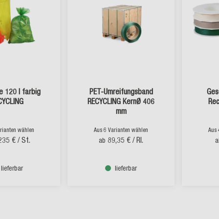
e 120 l farbig
PET-Umreifungsband
Ges
CYCLING
RECYCLING KernØ 406
Rec
mm
rianten wählen
Aus 6 Varianten wählen
Aus 
235 €
/ St.
89,35 €
/ Rl.
ab
a
lieferbar
lieferbar