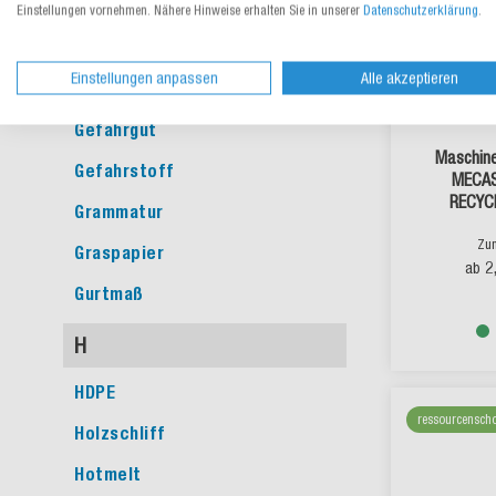
Einstellungen vornehmen. Nähere Hinweise erhalten Sie in unserer
Datenschutzerklärung
.
G
Einstellungen anpassen
Alle akzeptieren
Gefache
Gefahrgut
Maschine
Gefahrstoff
MECA
RECYC
Grammatur
Zu
Graspapier
2
ab
Gurtmaß
H
HDPE
ressourcensch
Holzschliff
Hotmelt