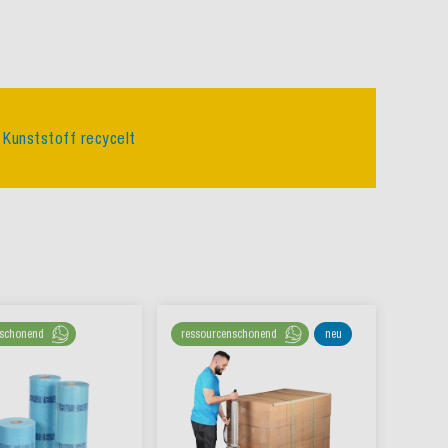
 Kunststoff recycelt
nschonend
ressourcenschonend
neu