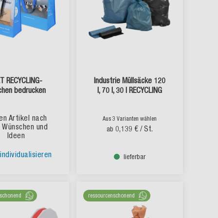
ET RECYCLING-
Industrie Müllsäcke 120
chen bedrucken
l, 70 l, 30 l RECYCLING
en Artikel nach
Aus 3 Varianten wählen
n Wünschen und
0,139 €
/ St.
ab
Ideen
individualisieren
lieferbar
nschonend
ressourcenschonend