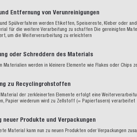
und Entfernung von Verunreinigungen
und Spülverfahren werden Etiketten, Speisereste, Kleber oder
and
ial für die weitere Verarbeitung zu schaffen
Die
gereinigten
Mate
ert
, um die Weiterverarbeitung zu erleichtern
rung oder Schreddern des Materials
en
Materialien werden in kleinere Element
e
wie Flakes oder Chips
ze
ung zu Recyclingrohstoffen
Material der zerkleinerten Elemente erfolgt eine Weiterverarbeit
n, Papier wiederum wird zu
Zellstoff
(=
Papierfasern
) verarbeitet
ng neuer Produkte und Verpackungen
tete
Material kann
nun zu neuen Produkten oder Verpackungen zu