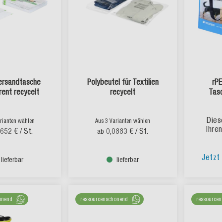
Versandtasche
Polybeutel für Textilien
rP
rent recycelt
recycelt
Tas
Dies
rianten wählen
Aus 3 Varianten wählen
Ihre
0652 €
/ St.
0,0883 €
/ St.
ab
Jetzt 
lieferbar
lieferbar
onend
ressourcenschonend
ressource