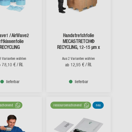
ave1 / AirWave2
Handstretchfolie
ftkissenfolie
MECASTRETCH®
RECYCLING
RECYCLING, 12-15 µm x
300 lfm
3 Varianten wählen
Aus 2 Varianten wählen
78,10 €
/ Rl.
12,95 €
/ Rl.
b
ab
lieferbar
lieferbar
nschonend
ressourcenschonend
neu