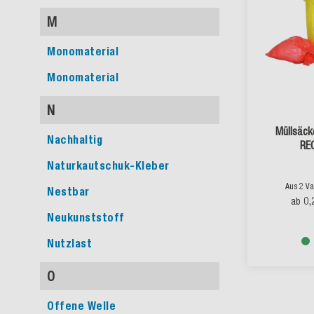
M
Monomaterial
Monomaterial
N
Müllsäck
Nachhaltig
RE
Naturkautschuk-Kleber
Aus 2 Va
Nestbar
0,
ab
Neukunststoff
Nutzlast
O
Offene Welle