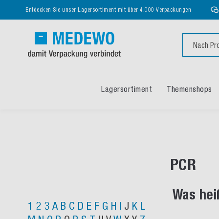
Entdecken Sie unser Lagersortiment mit über 4.000 Verpackungen
Suche
Lagersortiment
Themenshops
PCR
Was hei
1
2
3
A
B
C
D
E
F
G
H
I
J
K
L