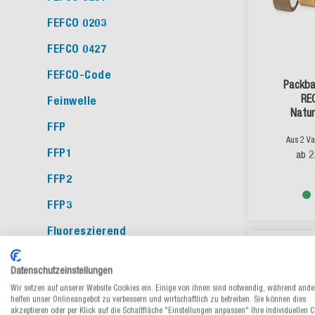
FEFCO 0203
FEFCO 0427
FEFCO-Code
Packba
RE
Feinwelle
Natu
FFP
Aus 2 Va
FFP1
2
ab
FFP2
FFP3
Fluoreszierend
ressourcensch
Folienstärke
Datenschutzeinstellungen
Frischfasern
Wir setzen auf unserer Website Cookies ein. Einige von ihnen sind notwendig, während ande
helfen unser Onlineangebot zu verbessern und wirtschaftlich zu betreiben. Sie können dies
FSC®
akzeptieren oder per Klick auf die Schaltfläche "Einstellungen anpassen" Ihre individuellen 