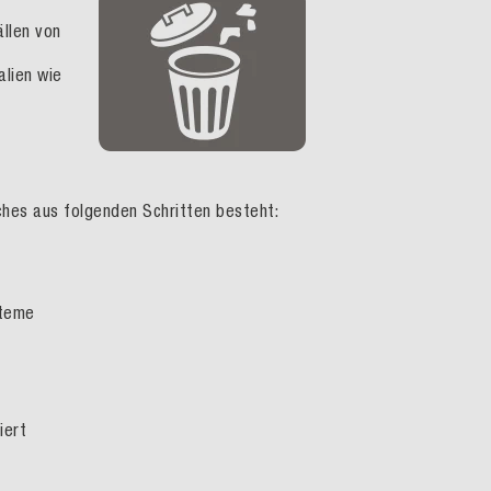
llen vo
n
alien wie
lches
aus folgenden
Schritten besteht:
steme
tiert