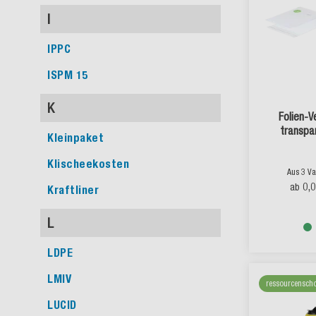
I
IPPC
ISPM 15
K
Folien-
transpa
Kleinpaket
Klischeekosten
Aus 3 Va
0,
ab
Kraftliner
L
LDPE
LMIV
ressourcensch
LUCID