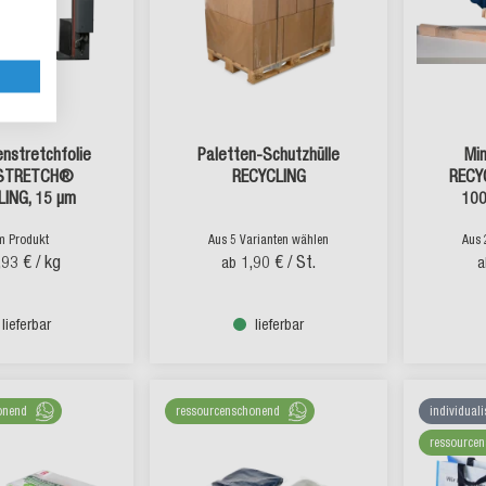
nstretchfolie
Paletten-Schutzhülle
Min
STRETCH®
RECYCLING
RECY
LING, 15 µm
100
m Produkt
Aus 5 Varianten wählen
Aus 
,93 €
/ kg
1,90 €
/ St.
ab
a
lieferbar
lieferbar
onend
ressourcenschonend
individuali
ressource