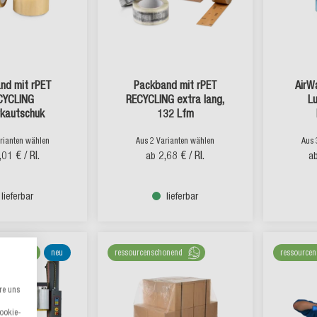
nd mit rPET
Packband mit rPET
AirW
CYCLING
RECYCLING extra lang,
Lu
rkautschuk
132 Lfm
rianten wählen
Aus 2 Varianten wählen
Aus 
,01 €
/ Rl.
2,68 €
/ Rl.
ab
a
lieferbar
lieferbar
onend
neu
ressourcenschonend
ressource
re uns
Cookie-