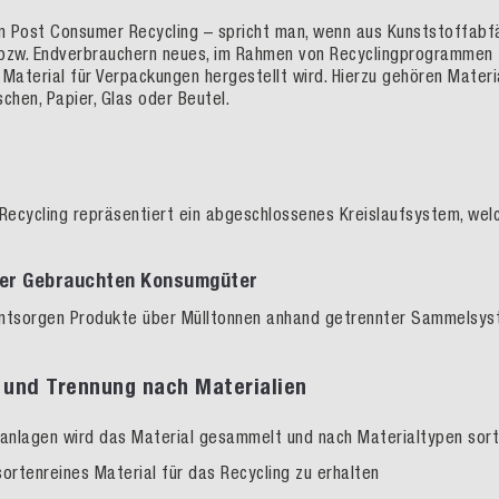
 Post Consumer Recycling – spricht man, wenn aus Kunststoffabfä
bzw. Endverbraucher
n
neues
,
im Rahmen
von Recyclingprogrammen
 Material für Verpackungen
hergestellt wird. Hierzu gehören Materi
schen, Papier
, Glas oder Beutel.
 Recycling repräsentiert ein abgeschlossenes Kreislaufsystem, we
er Gebrauchten Konsumgüter
entsorgen Produkte über Mülltonnen anhand getrennter Sammelsy
g und Trennung nach Materialien
ganlagen wird das Material gesammelt und nach Materialtypen sor
sortenreines Material für das Recycling zu
erhalten