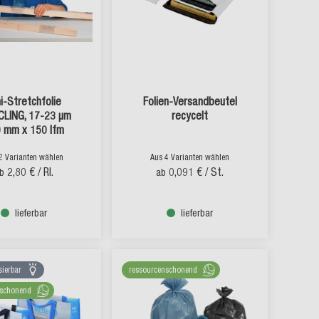
i-Stretchfolie
Folien-Versandbeutel
CLING, 17-23 µm
recycelt
 mm x 150 lfm
2 Varianten wählen
Aus 4 Varianten wählen
2,80 €
/ Rl.
0,091 €
/ St.
b
ab
lieferbar
lieferbar
sierbar
ressourcenschonend
nschonend