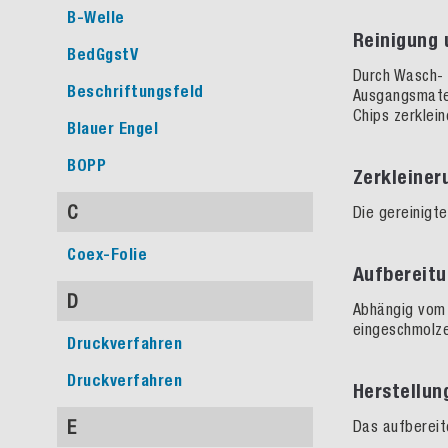
B-Welle
Reinigung 
BedGgstV
Durch Wasch- 
Beschriftungsfeld
Ausgangsmater
Chips
zerklein
Blauer Engel
BOPP
Zerkleine
C
Die
gereinigt
Coex-Folie
Aufbereit
D
Abhängig vom 
ein
geschmolze
Druckverfahren
Druckverfahren
Herstellu
E
Das
aufberei