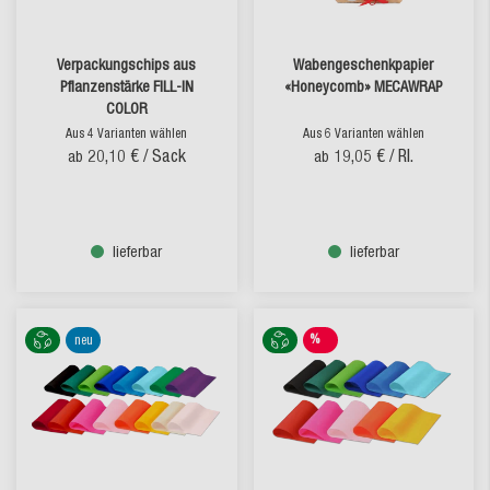
Verpackungschips aus
Wabengeschenkpapier
Pflanzenstärke FILL-IN
«Honeycomb» MECAWRAP
COLOR
Aus 4 Varianten wählen
Aus 6 Varianten wählen
20,10 €
/ Sack
19,05 €
/ Rl.
ab
ab
lieferbar
lieferbar
%
neu
SALE