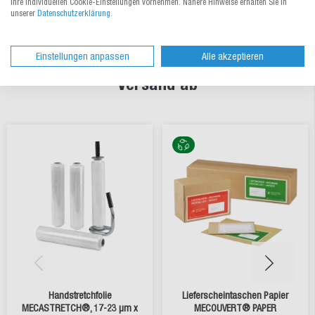
Ihre individuellen Cookie-Einstellungen vornehmen. Nähere Hinweise erhalten Sie in
unserer
Datenschutzerklärung
.
Einstellungen anpassen
Alle akzeptieren
Diese Verpackungslösungen runden Ihren
Versand ab
Handstretchfolie
Lieferscheintaschen Papier
MECASTRETCH®, 17-23 µm x
MECOUVERT® PAPER