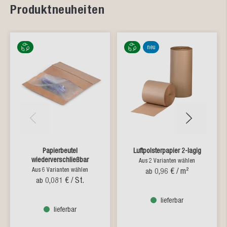
Produktneuheiten
neu
Papierbeutel
Luftpolsterpapier 2-lagig
wiederverschließbar
Aus 2 Varianten wählen
Aus 6 Varianten wählen
0,96 €
/ m²
ab
0,081 €
/ St.
ab
lieferbar
lieferbar