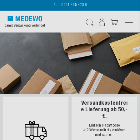
0821 455 423 0
Navigation umschal
Suche
Versandkostenfrei
e Lieferung ab 50,-
€.
Einfach Rabattcode
«123Versandfrei» einlösen
und sparen.