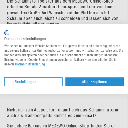
Die Schaumstoffpolster aus dem MEDEWO Online-Shop
erhalten Sie als
Zuschnitt
, entsprechend der von Ihnen
gewählten Größe. Auf Wunsch sind die Platten aus PU-
Schaum aber auch leicht zu schneiden und lassen sich von
Ihnen individuell verwenden.
Besonders innovativ ist die
INSTAPAK QUICK®
Datenschutzeinstellungen
Schaumverpackung aus PU-Schaum, die sich exakt der
Form Ihrer Produkte anpasst. Die Polsterkissen werden
Wir setzen auf unserer Website Cookies ein. Einige von ihnen sind notwendig, während
andere uns helfen unser Onlineangebot zu verbessern und wirtschaftlich zu betreiben. Sie
flach angeliefert und sparen somit Lagerplatz, während
können dies akzeptieren oder per Klick auf die Schaltfläche "Einstellungen anpassen"
sich bei Verwendung das Schaumpolster ausdehnt (ein
Ihre individuellen Cookie-Einstellungen vornehmen. Nähere Hinweise erhalten Sie in
Volumen bis 15 Liter ist möglich) und sich passgenau um
unserer
Datenschutzerklärung
.
Ihre Waren legt.
INSTAPAK QUICK® sind die ideale
Hohlraumfüllung
für
Einstellungen anpassen
Alle akzeptieren
jeden Karton, wenn Sie darin hochwertige Waren oder
Prototypen versenden.
Nicht nur zum Auspolstern eignet sich das Schaummaterial,
auch als Transportpads kommt es zum Einsatz.
Sie sehen: Bei uns im MEDEWO Online-Shop finden Sie ein