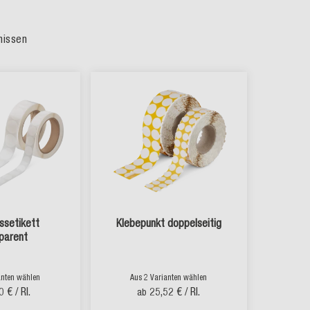
nissen
ssetikett
Klebepunkt doppelseitig
parent
anten wählen
Aus 2 Varianten wählen
0 €
/ Rl.
25,52 €
/ Rl.
ab