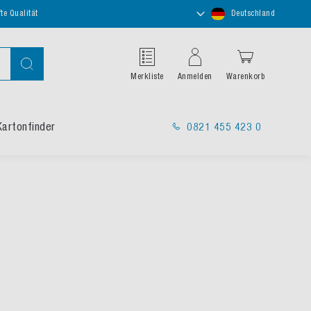
Store
te Qualität
Deutschland
auswählen
Suche
Merkliste
Anmelden
Warenkorb
Kartonfinder
0821 455 423 0