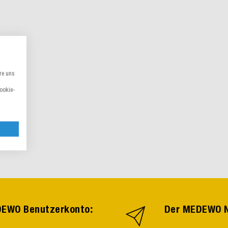
re uns
Cookie-
:
EDEWO Benutzerkonto
Der MEDEWO N