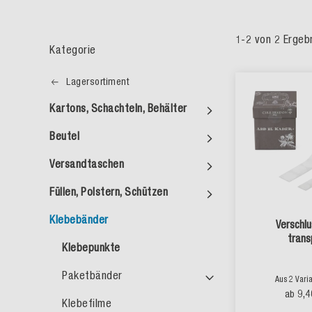
1
-
2
von
2
Ergeb
Kategorie
Lagersortiment
Kartons, Schachteln, Behälter
Beutel
Versandtaschen
Füllen, Polstern, Schützen
Klebebänder
Verschlu
trans
Klebepunkte
Paketbänder
Aus 2 Vari
9,4
ab
Klebefilme