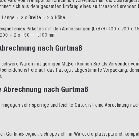
ße wird von Transportunternehmen verwendet um die Zulässigkeit u
hnet sich aus dem gesamten Umfang eines zu transportierenden 
 Länge + 2 x Breite + 2 x Höhe
ispiel eines Paketes mit den Abmessungen (LxBxH) 400 x 200 x 1
 200 + 2 x 150 = 1,100 mm
 Abrechnung nach Gurtmaß
 schwere Waren mit geringen Maβen können Sie als Versender vom
Entscheidend ist die auf das Packgut abgestimmte Verpackung, denn 
n.
e Abrechnung nach Gurtmaß
 hingegen sehr sperrige und leichte Güter, ist eine Abrechnung nac
ach Gurtmaß eignet sich speziell für Ware, die platzsparend, komp