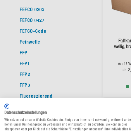
FEFCO 0203
FEFCO 0427
FEFCO-Code
Faltka
Feinwelle
wellig, b
FFP
FFP1
Aus 17 V
2
ab
FFP2
FFP3
Fluoreszierend
Folienstärke
Datenschutzeinstellungen
Frischfasern
Wir setzen auf unserer Website Cookies ein. Einige von ihnen sind notwendig, während ande
helfen unser Onlineangebot zu verbessern und wirtschaftlich zu betreiben. Sie können dies
FSC®
akzeptieren oder per Klick auf die Schaltfläche "Einstellungen anpassen" Ihre individuellen 