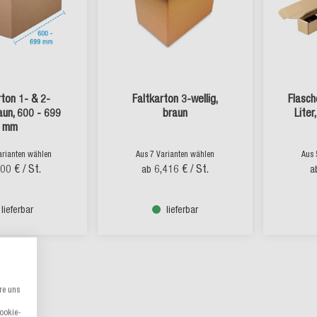
rton 1- & 2-
Faltkarton 3-wellig,
Flasch
raun, 600 - 699
braun
Liter
mm
arianten wählen
Aus 7 Varianten wählen
Aus 
,00 €
/ St.
6,416 €
/ St.
ab
a
lieferbar
lieferbar
re uns
Cookie-