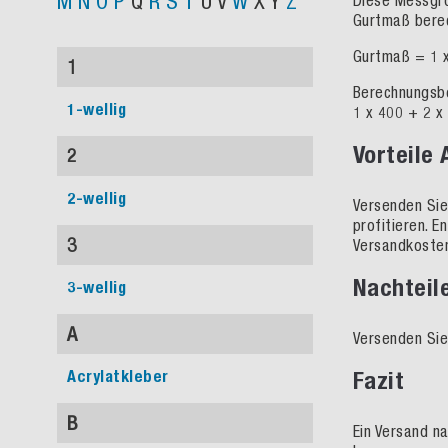
M
N
O
P
Q
R
S
T
U
V
W
X
Y
Z
Diese Messgrö
Gurtmaß berec
Gurtmaß = 1 x
1
Berechnungsbe
1-wellig
1 x 400 + 2 x
Vorteile
2
2-wellig
Versenden Sie
profitieren. 
3
Versandkoste
Nachteil
3-wellig
A
Versenden Sie
Fazit
Acrylatkleber
B
Ein Versand n