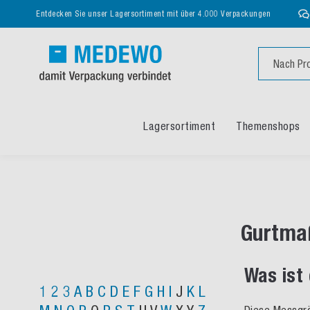
Entdecken Sie unser Lagersortiment mit über 4.000 Verpackungen
Suche
Lagersortiment
Themenshops
Gurtma
Was ist
1
2
3
A
B
C
D
E
F
G
H
I
J
K
L