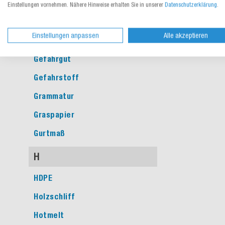
Einstellungen vornehmen. Nähere Hinweise erhalten Sie in unserer
Datenschutzerklärung
.
G
Einstellungen anpassen
Alle akzeptieren
Gefache
Gefahrgut
Gefahrstoff
Grammatur
Graspapier
Gurtmaß
H
HDPE
Holzschliff
Hotmelt