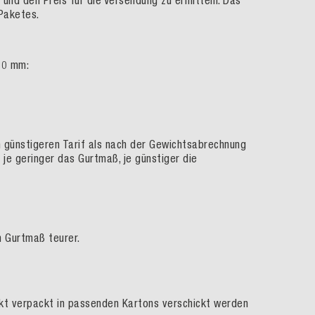
nd den Preis für die Versendung zu ermitteln. Das
Paketes.
50 mm:
 günstigeren Tarif als nach der Gewichtsabrechnung
je geringer das Gurtmaß, je günstiger die
h Gurtmaß teurer.
akt verpackt in passenden Kartons verschickt werden