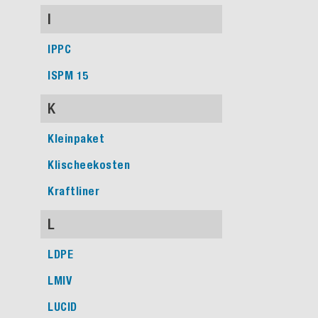
I
IPPC
ISPM 15
K
Kleinpaket
Klischeekosten
Kraftliner
L
LDPE
LMIV
LUCID