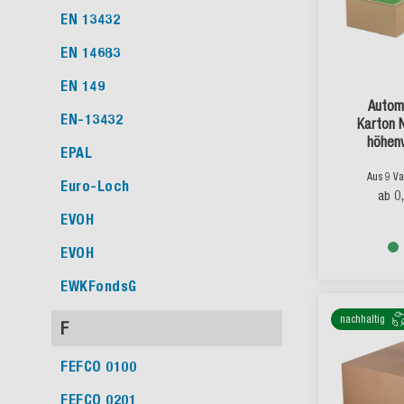
EN 13432
EN 14683
EN 149
Autom
EN-13432
Karton 
höhenv
EPAL
Selbstkl
Aus 9 Va
Euro-Loch
0
ab
EVOH
EVOH
EWKFondsG
nachhaltig
F
FEFCO 0100
FEFCO 0201