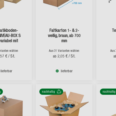
atikboden-
Faltkarton 1- & 2-
Te
NIVEAU-BOX S
wellig, braun, ab 700
ariabel mit
mm
ebeverschluss
rianten wählen
Aus 31 Varianten wählen
Aus 
,57 €
/ St.
2,05 €
/ St.
ab
a
lieferbar
lieferbar
nachhaltig
nachhaltig