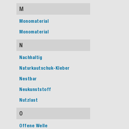
M
Monomaterial
Monomaterial
N
Nachhaltig
Naturkautschuk-Kleber
Nestbar
Neukunststoff
Nutzlast
O
Offene Welle