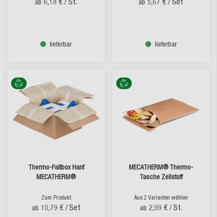
6,18 €
/ St.
5,67 €
/ Set
ab
ab
lieferbar
lieferbar
Thermo-Faltbox Hanf
MECATHERM® Thermo-
MECATHERM®
Tasche Zellstoff
Zum Produkt
Aus 2 Varianten wählen
10,79 €
/ Set
2,99 €
/ St.
ab
ab