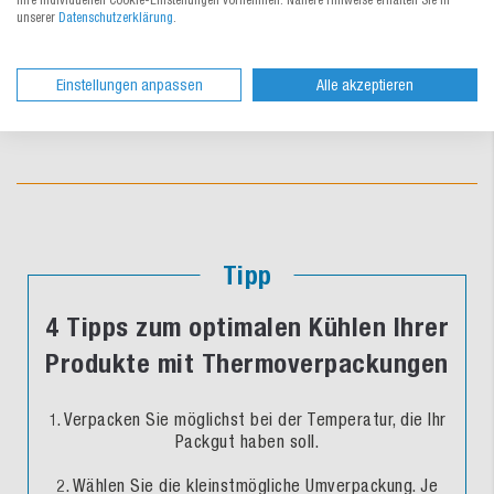
Ihre individuellen Cookie-Einstellungen vornehmen. Nähere Hinweise erhalten Sie in
unserer
Datenschutzerklärung
.
Nur für kurze Zeit:
Wir liefern alle Bestellungen ab
50,- € netto Warenwert frei Haus innerhalb
Deutschlands – einfach Rabattcode «123Versandfrei»
Einstellungen anpassen
Alle akzeptieren
einlösen (gültig bis 31.08.2026).
Tipp
4 Tipps zum optimalen Kühlen Ihrer
Produkte mit Thermoverpackungen
1. Verpacken Sie möglichst bei der Temperatur, die Ihr
Packgut haben soll.
2. Wählen Sie die kleinstmögliche Umverpackung. Je