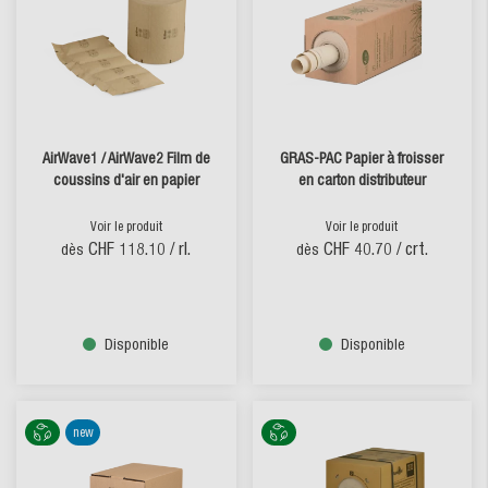
AirWave1 / AirWave2 Film de
GRAS-PAC Papier à froisser
coussins d'air en papier
en carton distributeur
Voir le produit
Voir le produit
CHF 118.10
/ rl.
CHF 40.70
/ crt.
dès
dès
Disponible
Disponible
new