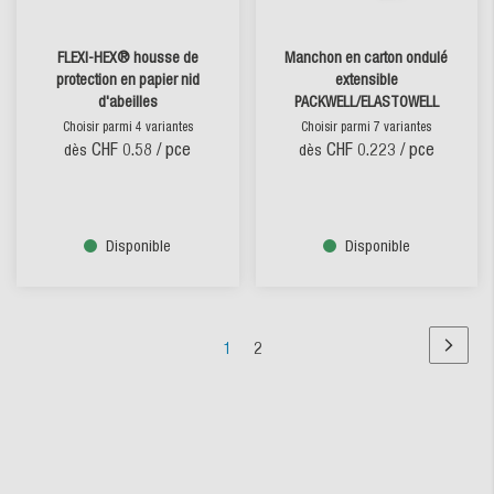
FLEXI-HEX® housse de
Manchon en carton ondulé
protection en papier nid
extensible
d'abeilles
PACKWELL/ELASTOWELL
Choisir parmi 4 variantes
Choisir parmi 7 variantes
CHF 0.58
/ pce
CHF 0.223
/ pce
dès
dès
Disponible
Disponible
Page
Vous
Page
1
2
Page
Suivant
lisez
actuellement
la
page