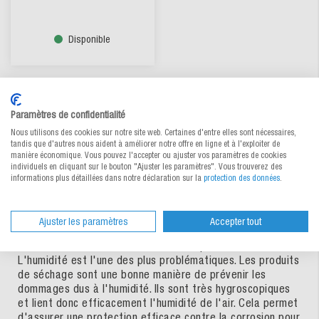
Disponible
Paramètres de confidentialité
Les Pieds au sec.
Nous utilisons des cookies sur notre site web. Certaines d'entre elles sont nécessaires,
tandis que d'autres nous aident à améliorer notre offre en ligne et à l'exploiter de
manière économique. Vous pouvez l'accepter ou ajuster vos paramètres de cookies
L'humidité endommage de nombreuses marchandises – les
individuels en cliquant sur le bouton "Ajuster les paramètres". Vous trouverez des
aliments s’abîment plus vite, les pièces métalliques
informations plus détaillées dans notre déclaration sur la
protection des données
.
rouillent et les produits pharmaceutiques deviennent
inutilisables.
Ajuster les paramètres
Accepter tout
Au cours de l'expédition, votre marchandise est exposée
aux influences environnementales les plus diverses.
L'humidité est l'une des plus problématiques. Les produits
de séchage sont une bonne manière de prévenir les
dommages dus à l'humidité. Ils sont très hygroscopiques
et lient donc efficacement l'humidité de l'air. Cela permet
d'assurer une protection efficace contre la corrosion pour