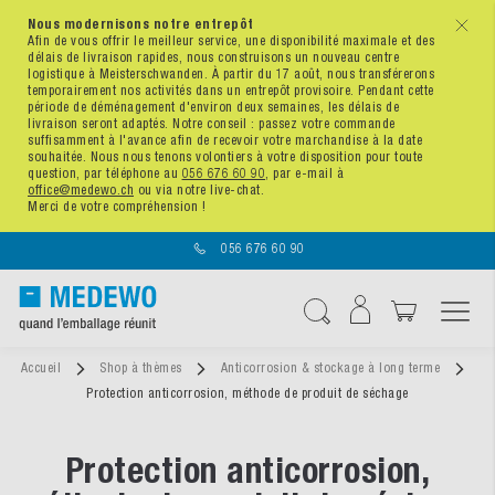
Nous modernisons notre entrepôt
x
Afin de vous offrir le meilleur service, une disponibilité maximale et des
délais de livraison rapides, nous construisons un nouveau centre
logistique à Meisterschwanden. À partir du 17 août, nous transférerons
temporairement nos activités dans un entrepôt provisoire. Pendant cette
période de déménagement d'environ deux semaines, les délais de
livraison seront adaptés. Notre conseil : passez votre commande
suffisamment à l'avance afin de recevoir votre marchandise à la date
souhaitée. Nous nous tenons volontiers à votre disposition pour toute
question, par téléphone au
056 676 60 90
, par e-mail à
office@medewo.ch
ou via notre live-chat.
Merci de votre compréhension !
056 676 60 90
Affichage navigatio
Chercher
Accueil
Shop à thèmes
Anticorrosion & stockage à long terme
Protection anticorrosion, méthode de produit de séchage
Protection anticorrosion,