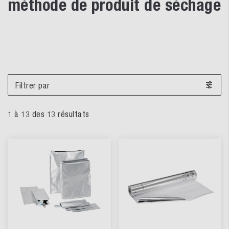
méthode de produit de séchage
Filtrer par
1
à
13
des
13
résultats