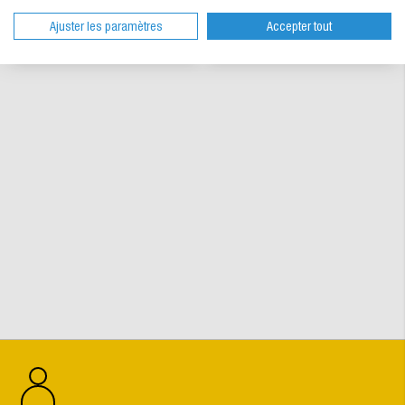
Ajuster les paramètres
Accepter tout
Disponible
Disponible