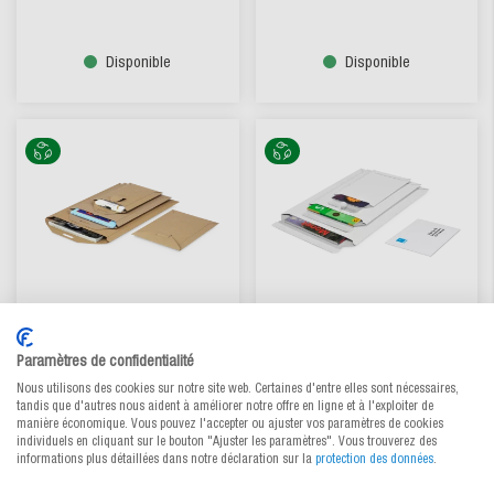
Disponible
Disponible
Pochette d'expédition carton
Pochette d'expédition carton
Paramètres de confidentialité
avec fermeture par patte
avec fermeture adhésive
rentrante
blanc
Nous utilisons des cookies sur notre site web. Certaines d'entre elles sont nécessaires,
tandis que d'autres nous aident à améliorer notre offre en ligne et à l'exploiter de
Choisir parmi 2 variantes
Choisir parmi 5 variantes
manière économique. Vous pouvez l'accepter ou ajuster vos paramètres de cookies
CHF 0.40
/ pce
CHF 0.41
/ pce
dès
dès
individuels en cliquant sur le bouton "Ajuster les paramètres". Vous trouverez des
informations plus détaillées dans notre déclaration sur la
protection des données
.