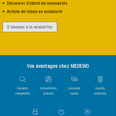
Découvrez d’abord les nouveautés
Actions de rabais en exclusivité
S'abonner à la newsletter
Vos avantages chez MEDEWO
Conseils
Echantillons
Livraison
Qualité
compétents
gratuits
rapide
contrôlée