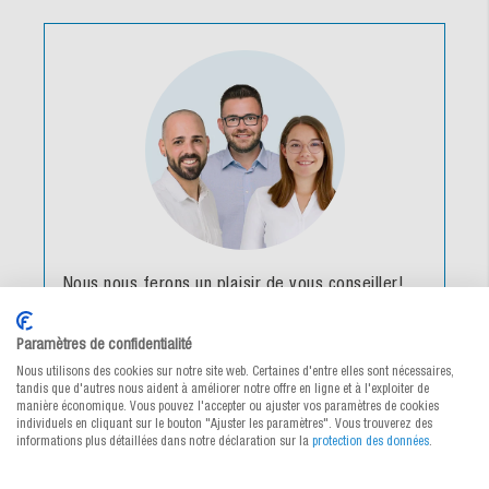
Nous nous ferons un plaisir de vous conseiller!
Votre équipe MEDEWO
Paramètres de confidentialité
Nous utilisons des cookies sur notre site web. Certaines d'entre elles sont nécessaires,
Il vous suffit de nous appeler directement,
tandis que d'autres nous aident à améliorer notre offre en ligne et à l'exploiter de
de nous envoyer un message ou d'utiliser le
manière économique. Vous pouvez l'accepter ou ajuster vos paramètres de cookies
confort du chat.
individuels en cliquant sur le bouton "Ajuster les paramètres". Vous trouverez des
informations plus détaillées dans notre déclaration sur la
protection des données
.
056 676 60 90