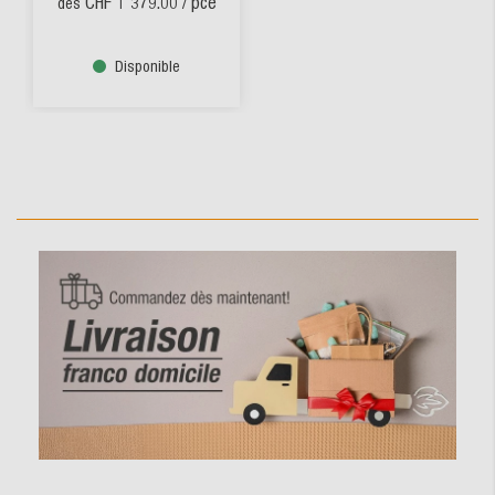
CHF 1'379.00
/ pce
dès
Disponible