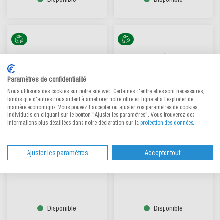
Paramètres de confidentialité
Nous utilisons des cookies sur notre site web. Certaines d'entre elles sont nécessaires,
tandis que d'autres nous aident à améliorer notre offre en ligne et à l'exploiter de
manière économique. Vous pouvez l'accepter ou ajuster vos paramètres de cookies
individuels en cliquant sur le bouton "Ajuster les paramètres". Vous trouverez des
informations plus détaillées dans notre déclaration sur la
protection des données
.
Agitateur en bois
Paille en papier
Ajuster les paramètres
Accepter tout
Choisir parmi 2 variantes
Choisir parmi 5 variantes
CHF 0.0046
/ pce
CHF 0.0235
/ pce
dès
dès
Disponible
Disponible