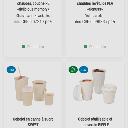
chaudes, couche PE
chaudes revêtu de PLA
«delicious memory»
«Genuss»
Choisir parmi 4 variantes
Voir le produit
CHF 0.0721
/ pce
CHF 0.09936
/ pce
dès
dès
Disponible
Disponible
new
new
Gobelet en canne à sucre
Gobelet réutilisable et
SWEET
couvercle RIPPLE