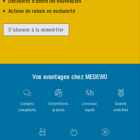
Découvrez d’abord les nouveautés
Actions de rabais en exclusivité
S'abonner à la newsletter
Vos avantages chez MEDEWO
Conseils
Echantillons
Livraison
Qualité
compétents
gratuits
rapide
contrôlée