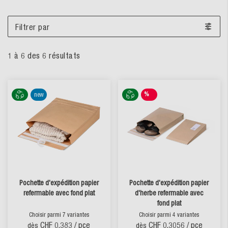
Filtrer par
1
à
6
des
6
résultats
%
new
SALE
Pochette d'expédition papier
Pochette d'expédition papier
refermable avec fond plat
d'herbe refermable avec
fond plat
Choisir parmi 7 variantes
Choisir parmi 4 variantes
CHF 0.383
/ pce
CHF 0.3056
/ pce
dès
dès