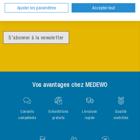
Ajuster les paramètres
Accepter tout
Découvrez d’abord les nouveautés
Actions de rabais en exclusivité
S'abonner à la newsletter
Vos avantages chez MEDEWO
Conseils
Echantillons
Livraison
Qualité
compétents
gratuits
rapide
contrôlée