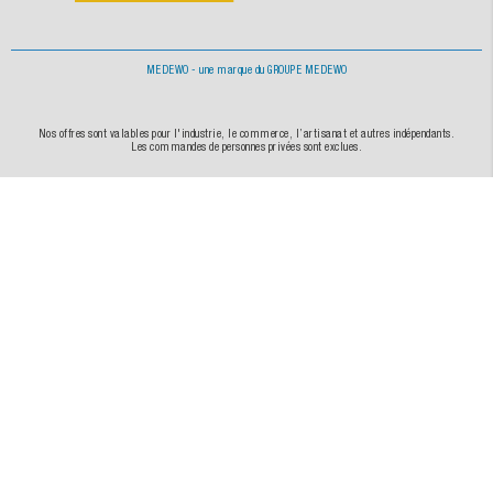
MEDEWO - une marque du GROUPE MEDEWO
Nos offres sont valables pour l'industrie, le commerce, l’artisanat et autres indépendants.
Les commandes de personnes privées sont exclues.