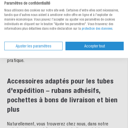
Paramètres de confidentialité
Vous devez envoyer des objets volumineux ou très longs
Nous utilisons des cookies sur notre site web. Certaines d'entre elles sont nécessaires,
et ne trouvez aucun carton d'expédition adéquat? Nous
tandis que d'autres nous aident à améliorer notre offre en ligne et à l'exploiter de
manière économique. Vous pouvez l'accepter ou ajuster vos paramètres de cookies
pouvons également résoudre facilement ce problème.
individuels en cliquant sur le bouton "Ajuster les paramètres". Vous trouverez des
Jetez donc un œil à notre
carton ondulé sans fin
, que vous
informations plus détaillées dans notre déclaration sur la
protection des données
.
pouvez découper selon la taille voulue et ainsi envoyer
des marchandises de toute longueur et forme bien
protégées, le tout sans trop d'effort. Chez MEDEWO,
Ajuster les paramètres
Accepter tout
achetez vos emballages et boîtes d'expédition de plans
bon marché et fiables – directement via le webshop très
pratique.
Accessoires adaptés pour les tubes
d'expédition – rubans adhésifs,
pochettes à bons de livraison et bien
plus
Naturellement, vous trouverez chez nous, dans notre