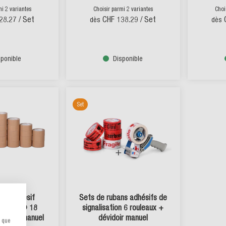
mi 2 variantes
Choisir parmi 2 variantes
Choi
28.27
/ Set
CHF 138.29
/ Set
dès
dès
sponible
Disponible
Set
ban adhésif
Sets de rubans adhésifs de
CATAPE® 18
signalisation 6 rouleaux +
évidoir manuel
dévidoir manuel
s que