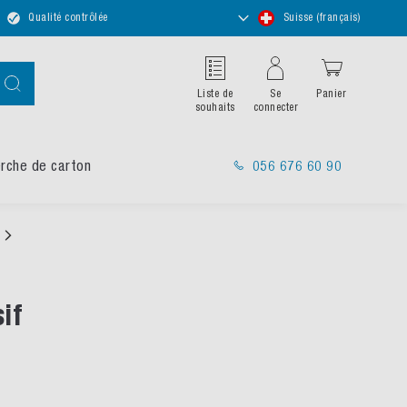
Choisir
Qualité contrôlée
Suisse (français)
un
magasin
Chercher
Liste de
Se
Panier
souhaits
connecter
rche de carton
056 676 60 90
if