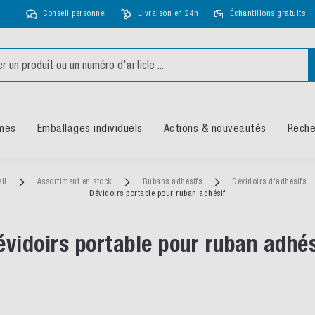
Conseil personnel
Livraison en 24h
Échantillons gratuits
mes
Emballages individuels
Actions & nouveautés
Reche
eil
Assortiment en stock
Rubans adhésifs
Dévidoirs d'adhésifs
Dévidoirs portable pour ruban adhésif
évidoirs portable pour ruban adhés