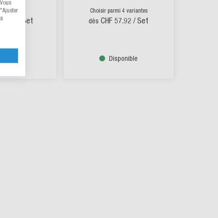
 Vous
"Ajuster
e produit
Choisir parmi 4 variantes
la
17.16
/ Set
CHF 57.92
/ Set
dès
sponible
Disponible