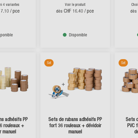
mi 4 variantes
Voir le produit
Choi
17.10
/ pce
CHF 16.40
/ pce
dès
dès
sponible
Disponible
Set
Set
ns adhésifs PP
Sets de rubans adhésifs PP
Sets 
6 rouleaux +
fort 36 rouleaux + dévidoir
PVC f
r manuel
manuel
d