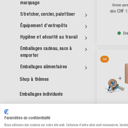
marquage
Choisir par
CHF 1
dès
Stretcher, cercler, palettiser
Équipement d'entrepôts
Di
Hygiène et sécurité au travail
Emballages cadeau, sacs à
emporter
Set
Emballages alimentaires
Shop à thèmes
Emballages individuels
Actions & nouveautés
Set de ru
papier ME
Paramètres de confidentialité
rouleaux + d
Nous utilisons des cookies sur notre site web. Certaines d'entre elles sont nécessaires, tandi