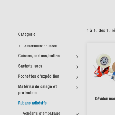
1
à
10
des
10
ré
Catégorie
Assortiment en stock
Caisses, cartons, boîtes
Sachets, sacs
Pochettes d'expédition
Matériau de calage et
protection
Dévidoir ma
Rubans adhésifs
Adhésifs d'emballage