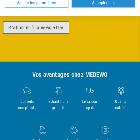
Ajuster les paramètres
Accepter tout
Actions de rabais en exclusivité
S'abonner à la newsletter
Vos avantages chez MEDEWO
Conseils
Echantillons
Livraison
Qualité
compétents
gratuits
rapide
contrôlée