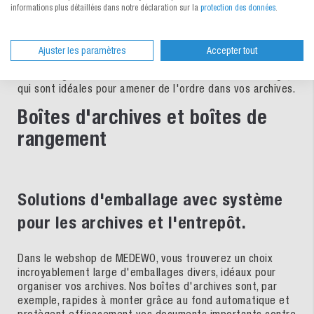
atteindre un volume conséquent. Ainsi, il est conseillé
informations plus détaillées dans notre déclaration sur la
protection des données
.
d'établir un système fonctionnel le plus tôt possible,
grâce auquel on pourra, le cas échéant, retrouver
facilement des informations importantes. Dans le webshop
Ajuster les paramètres
Accepter tout
de MEDEWO, vous trouverez un large choix de cartons
d'archivage, de boîtes et d'autres solutions d'emballage,
qui sont idéales pour amener de l'ordre dans vos archives.
Boîtes d'archives et boîtes de
rangement
Solutions d'emballage avec système
pour les archives et l'entrepôt.
Dans le webshop de MEDEWO, vous trouverez un choix
incroyablement large d'emballages divers, idéaux pour
organiser vos archives. Nos boîtes d'archives sont, par
exemple, rapides à monter grâce au fond automatique et