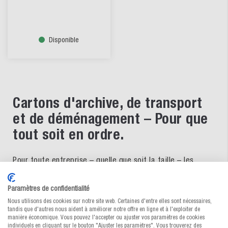
Disponible
Cartons d'archive, de transport
et de déménagement – Pour que
tout soit en ordre.
Pour toute entreprise – quelle que soit la taille – les
archives sont un thème qui surviendront tôt ou tard.
MEDEWO vous propose de nombreuses solutions
Paramètres de confidentialité
d'emballage permettant de garder facilement tout en
ordre dans les archives. Archiver les documents
Nous utilisons des cookies sur notre site web. Certaines d'entre elles sont nécessaires,
tandis que d'autres nous aident à améliorer notre offre en ligne et à l'exploiter de
professionnels est une obligation pour toute entreprise.
manière économique. Vous pouvez l'accepter ou ajuster vos paramètres de cookies
De telles archives d'entreprise peuvent rapidement
individuels en cliquant sur le bouton "Ajuster les paramètres". Vous trouverez des