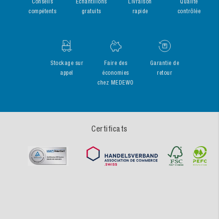
Conseils
Echantillons
Livraison
Qualité
compétents
gratuits
rapide
contrôlée
Stockage sur
Faire des
Garantie de
appel
économies
retour
chez MEDEWO
Certificats