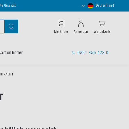
Store
te Qualität
Deutschland
auswählen
Suche
Merkliste
Anmelden
Warenkorb
Kartonfinder
0821 455 423 0
EIHNACHT
T