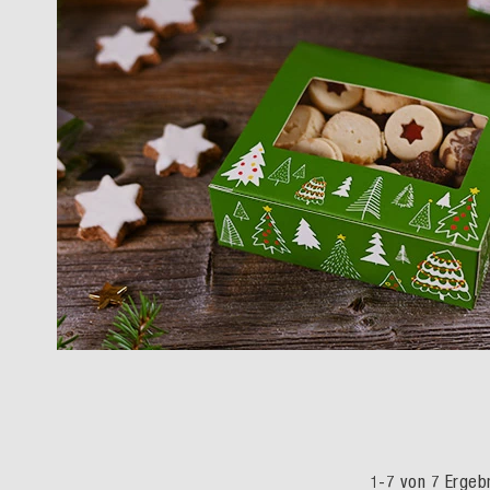
1
-
7
von
7
Ergeb