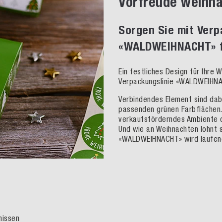
Vorfreude weihna
Sorgen Sie mit Verp
«WALDWEIHNACHT» f
Ein festliches Design für Ihre
Verpackungslinie «WALDWEIHNAC
Verbindendes Element sind da
passenden grünen Farbflächen.
verkaufsförderndes Ambiente o
Und wie an Weihnachten lohnt s
«WALDWEIHNACHT» wird laufend
nissen