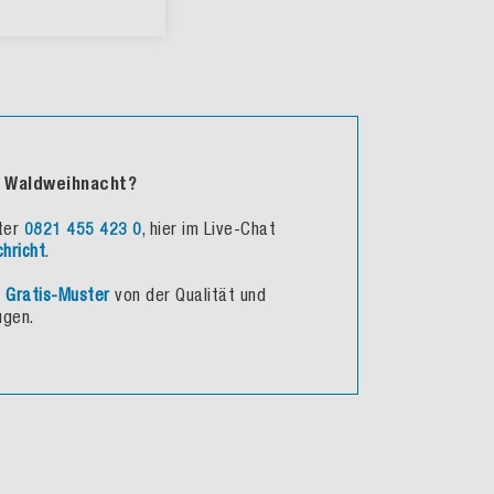
e Waldweihnacht?
nter
0821 455 423 0
, hier im Live-Chat
chricht
.
h
Gratis-Muster
von der Qualität und
ugen.