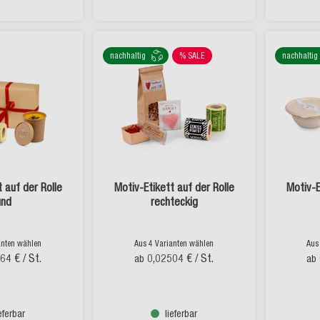
nachhaltig
% SALE
nachhaltig
 auf der Rolle
Motiv-Etikett auf der Rolle
Motiv-E
und
rechteckig
anten wählen
Aus 4 Varianten wählen
Aus
864 €
/ St.
0,02504 €
/ St.
ab
ab
ieferbar
lieferbar