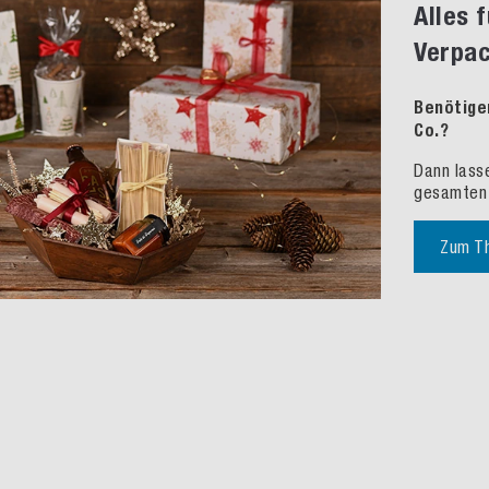
Alles 
Verpa
Benötige
Co.?
Dann lass
gesamten 
Zum T