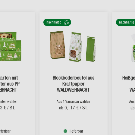
nachhaltig
nachhaltig
arton mit
Blockbodenbeutel aus
Heißge
ter aus PP
Kraftpapier
IHNACHT
WALDWEIHNACHT
WA
anten wählen
Aus 4 Varianten wählen
Aus
03 €
/ St.
0,117 €
/ St.
ab
ab
ieferbar
lieferbar