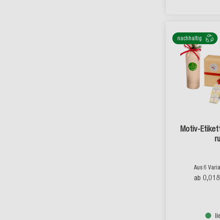
nachhaltig
Motiv-Etikett
r
Aus 6 Vari
0,01
ab
l