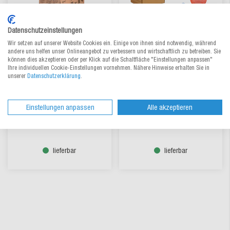
Datenschutzeinstellungen
Wir setzen auf unserer Website Cookies ein. Einige von ihnen sind notwendig, während
andere uns helfen unser Onlineangebot zu verbessern und wirtschaftlich zu betreiben. Sie
können dies akzeptieren oder per Klick auf die Schaltfläche "Einstellungen anpassen"
Luftpolsterfolie antistatisch
Netzschlauch PROTEC
Ihre individuellen Cookie-Einstellungen vornehmen. Nähere Hinweise erhalten Sie in
im Spenderkarton
RECYCLING
unserer
Datenschutzerklärung
.
Zum Produkt
Aus 9 Varianten wählen
38,00 €
/ Krt.
0,34 €
/ m
ab
ab
Einstellungen anpassen
Alle akzeptieren
lieferbar
lieferbar