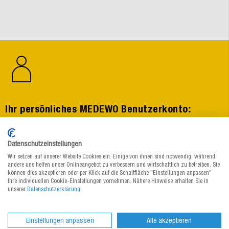
:
Ihr persönliches MEDEWO Benutzerkonto
Vorausgefüllte Adressen im Checkout
Datenschutzeinstellungen
Merklisten anlegen, speichern und bearbeiten
Wir setzen auf unserer Website Cookies ein. Einige von ihnen sind notwendig, während
andere uns helfen unser Onlineangebot zu verbessern und wirtschaftlich zu betreiben. Sie
Ihre Rechnungen & Angebote einsehen
können dies akzeptieren oder per Klick auf die Schaltfläche "Einstellungen anpassen"
Ihre individuellen Cookie-Einstellungen vornehmen. Nähere Hinweise erhalten Sie in
unserer
Datenschutzerklärung
.
Jetzt registrieren
Einstellungen anpassen
Alle akzeptieren