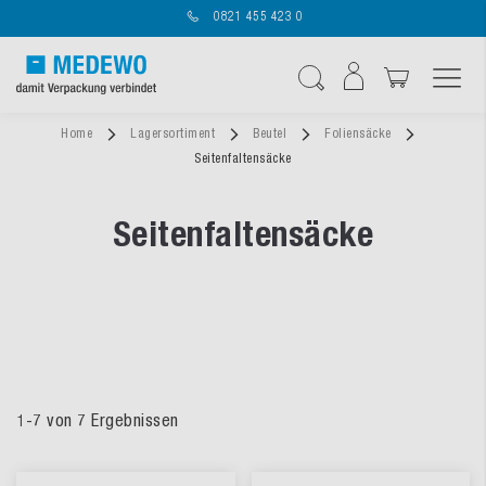
0821 455 423 0
Navigation umschal
Suche
Home
Lagersortiment
Beutel
Foliensäcke
Seitenfaltensäcke
Seitenfaltensäcke
1
-
7
von
7
Ergebnissen