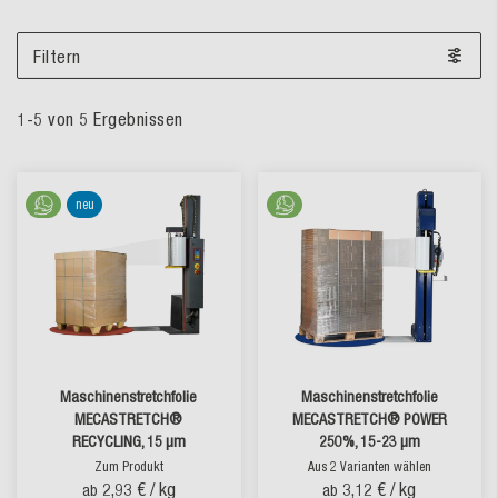
Filtern
1
-
5
von
5
Ergebnissen
neu
Maschinenstretchfolie
Maschinenstretchfolie
MECASTRETCH®
MECASTRETCH® POWER
RECYCLING, 15 µm
250%, 15-23 µm
Zum Produkt
Aus 2 Varianten wählen
2,93 €
/ kg
3,12 €
/ kg
ab
ab