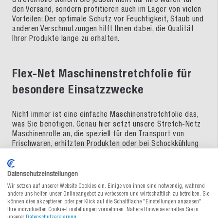
den Versand, sondern profitieren auch im Lager von vielen
Vorteilen: Der optimale Schutz vor Feuchtigkeit, Staub und
anderen Verschmutzungen hilft Ihnen dabei, die Qualität
Ihrer Produkte lange zu erhalten.
Flex-Net Maschinenstretchfolie für
besondere Einsatzzwecke
Nicht immer ist eine einfache Maschinenstretchfolie das,
was Sie benötigen. Genau hier setzt unsere Stretch-Netz
Maschinenrolle an, die speziell für den Transport von
Frischwaren, erhitzten Produkten oder bei Schockkühlung
entwickelt wurde. Feuchtigkeit, Dampf, Wärme und Kälte
können so während des Transports aus der Ladung
entweichen. Auf diese Weise vermeiden Sie
Datenschutzeinstellungen
Kondenswasser und die zu transportierenden Güter können
Wir setzen auf unserer Website Cookies ein. Einige von ihnen sind notwendig, während
bei optimaler Sicherung weiterhin «atmen». Natürlich ist
andere uns helfen unser Onlineangebot zu verbessern und wirtschaftlich zu betreiben. Sie
auch die Maschinenstretchfolie mit Netzstruktur auf Rolle
können dies akzeptieren oder per Klick auf die Schaltfläche "Einstellungen anpassen"
Ihre individuellen Cookie-Einstellungen vornehmen. Nähere Hinweise erhalten Sie in
in verschiedenen Größen erhältlich, damit Sie optimal für
unserer
Datenschutzerklärung
.