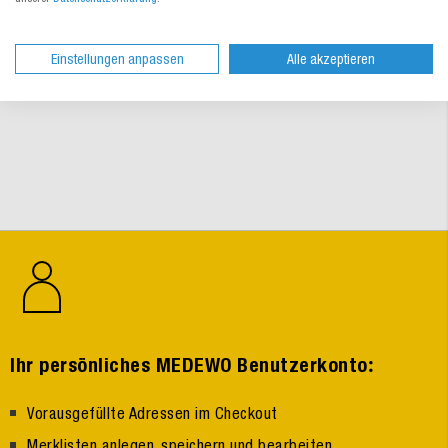
jeden Einsatzzweck gerüstet sind. Wenn Sie Hilfe bei der
Auswahl benötigen, können Sie sich selbstverständlich an
unseren Kundenservice wenden.
Einstellungen anpassen
Alle akzeptieren
:
Ihr persönliches MEDEWO Benutzerkonto
Vorausgefüllte Adressen im Checkout
Merklisten anlegen, speichern und bearbeiten