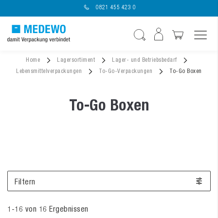
0821 455 423 0
Navigation umschal
Suche
Home
Lagersortiment
Lager- und Betriebsbedarf
Lebensmittelverpackungen
To-Go-Verpackungen
To-Go Boxen
To-Go Boxen
Filtern
1
-
16
von
16
Ergebnissen