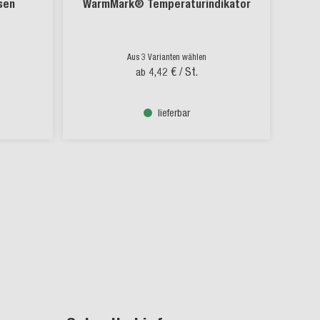
sen
WarmMark® Temperaturindikator
M
Aus 3 Varianten wählen
4,42 €
/ St.
ab
lieferbar