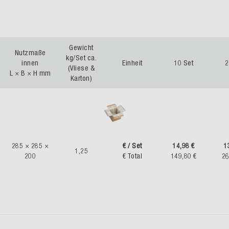
Gewicht
Nutzmaße
kg/Set ca.
innen
Einheit
10 Set
2
(Vliese &
L × B × H mm
Karton)
285 × 285 ×
€ / Set
14,98 €
1
1,25
200
€ Total
149,80 €
26