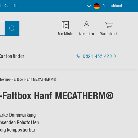
Store
te Qualität
Deutschland
auswählen
Suche
Merkliste
Anmelden
Warenkorb
Kartonfinder
0821 455 423 0
hermo-Faltbox Hanf MECATHERM®
-Faltbox Hanf MECATHERM®
starke Dämmwirkung
hsenden Rohstoffen
ändig kompostierbar