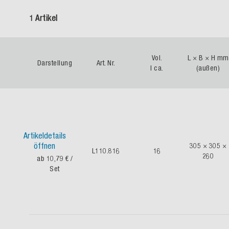
1 Artikel
Vol.
L × B × H mm
Darstellung
Art. Nr.
l ca.
(außen)
Artikeldetails
öffnen
305 × 305 ×
L110.816
16
260
ab 10,79 €
/
Set