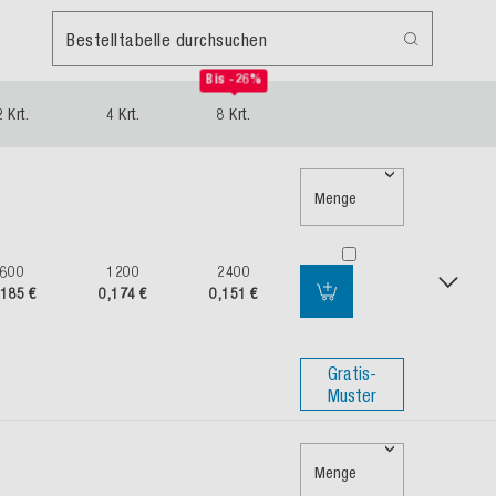
Bestelltabelle durchsuchen
Bis -26%
2 Krt.
4 Krt.
8 Krt.
Menge
600
1200
2400
,185 €
0,174 €
0,151 €
Gratis-
Muster
Menge