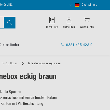
Store
te Qualität
Deutschland
auswählen
Suche
Merkliste
Anmelden
Warenkorb
Kartonfinder
0821 455 423 0
To-Go Boxen
Mitnahmebox eckig braun
ebox eckig braun
kalte Speisen
ckverschluss mit einrastendem Haken
 Karton mit PE-Beschichtung