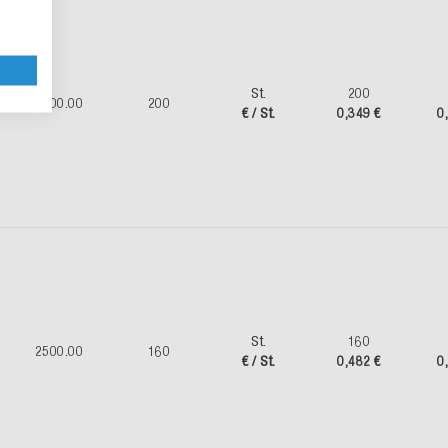
St.
200
1500.00
200
€ / St.
0,349 €
0
St.
160
2500.00
160
€ / St.
0,482 €
0