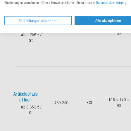
Einstellungen vornehmen. Nähere Hinweise erhalten Sie in unserer
Datenschutzerklärung
.
Einstellungen anpassen
Alle akzeptieren
Artikeldetails
öffnen
190 × 140 ×
L469.150
XL
60
ab 0,256 €
/
St.
Artikeldetails
öffnen
195 × 140 ×
L469.250
XXL
90
ab 0,352 €
/
St.