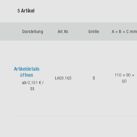
5 Artikel
Darstellung
Art. Nr.
Größe
A × B × C mm
Artikeldetails
öffnen
110 × 90 ×
L469.165
S
60
ab 0,151 €
/
St.