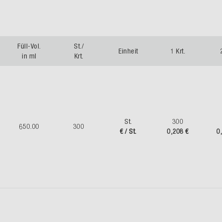
Füll-Vol.
St./
Einheit
1 Krt.
in ml
Krt.
St.
300
650.00
300
€ / St.
0,208 €
0