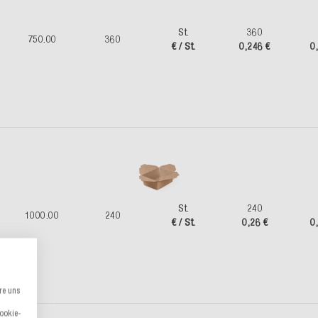
St.
360
750.00
360
€ / St.
0,246 €
0
St.
240
1000.00
240
€ / St.
0,26 €
0
re uns
Cookie-