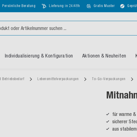
Persönliche Beratung
Lieferung in 24/48h
Gratis Muster
Geprüf
Individualisierung & Konfiguration
Aktionen & Neuheiten
d Betriebsbedarf
Lebensmittelverpackungen
To-Go-Verpackungen
Mitnahm
für warme & 
sicherer Ste
aus stabilem