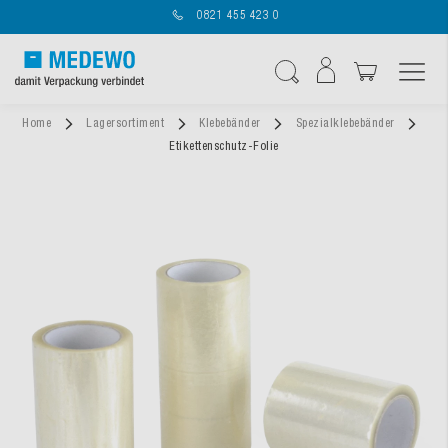
0821 455 423 0
Navigation umschal
Suche
Home
Lagersortiment
Klebebänder
Spezialklebebänder
Etikettenschutz-Folie